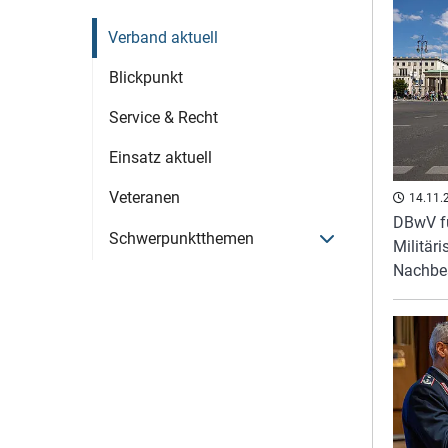
Verband aktuell
Blickpunkt
Service & Recht
Einsatz aktuell
Veteranen
14.11.
DBwV fü
Menü öffnen
Schwerpunktthemen
Militäri
Nachbe