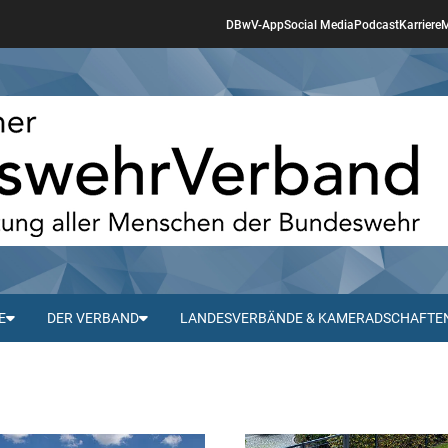
DBwV-App
Social Media
Podcast
Karriere
M
E
DER VERBAND
LANDESVERBÄNDE & KAMERADSCHAFTE