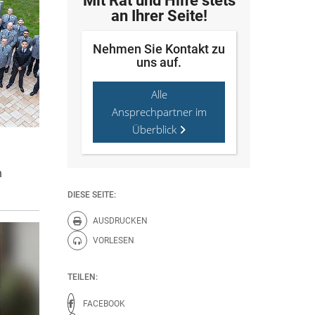
Mit Rat und Hilfe stets
an Ihrer Seite!
Nehmen Sie Kontakt zu
uns auf.
Alle
Ansprechpartner im
Überblick
n
DIESE SEITE:
AUSDRUCKEN
Diese Seite drucken.
VORLESEN
Diese Seite vorlesen.
TEILEN:
FACEBOOK