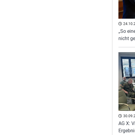
24.10.
„So ein
nicht g
30.09.
AG X: Vi
Ergebni