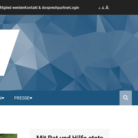
A
A
itglied werden
Kontakt & Ansprechpartner
Login
A
N
PRESSE
Such