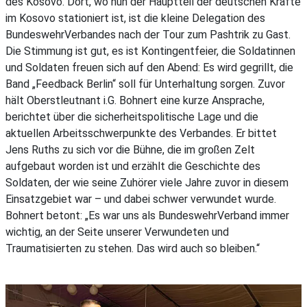
des Kosovo. Dort, wo nun der Hauptteil der deutschen Kräfte
im Kosovo stationiert ist, ist die kleine Delegation des
BundeswehrVerbandes nach der Tour zum Pashtrik zu Gast.
Die Stimmung ist gut, es ist Kontingentfeier, die Soldatinnen
und Soldaten freuen sich auf den Abend: Es wird gegrillt, die
Band „Feedback Berlin“ soll für Unterhaltung sorgen. Zuvor
hält Oberstleutnant i.G. Bohnert eine kurze Ansprache,
berichtet über die sicherheitspolitische Lage und die
aktuellen Arbeitsschwerpunkte des Verbandes. Er bittet
Jens Ruths zu sich vor die Bühne, die im großen Zelt
aufgebaut worden ist und erzählt die Geschichte des
Soldaten, der wie seine Zuhörer viele Jahre zuvor in diesem
Einsatzgebiet war – und dabei schwer verwundet wurde.
Bohnert betont: „Es war uns als BundeswehrVerband immer
wichtig, an der Seite unserer Verwundeten und
Traumatisierten zu stehen. Das wird auch so bleiben.“