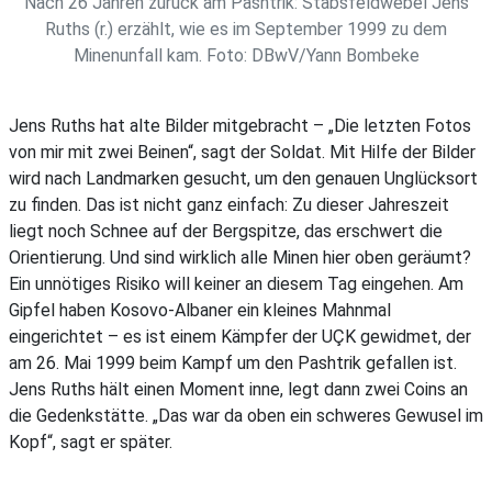
Nach 26 Jahren zurück am Pashtrik: Stabsfeldwebel Jens
Ruths (r.) erzählt, wie es im September 1999 zu dem
Minenunfall kam. Foto: DBwV/Yann Bombeke
Jens Ruths hat alte Bilder mitgebracht – „Die letzten Fotos
von mir mit zwei Beinen“, sagt der Soldat. Mit Hilfe der Bilder
wird nach Landmarken gesucht, um den genauen Unglücksort
zu finden. Das ist nicht ganz einfach: Zu dieser Jahreszeit
liegt noch Schnee auf der Bergspitze, das erschwert die
Orientierung. Und sind wirklich alle Minen hier oben geräumt?
Ein unnötiges Risiko will keiner an diesem Tag eingehen. Am
Gipfel haben Kosovo-Albaner ein kleines Mahnmal
eingerichtet – es ist einem Kämpfer der UÇK gewidmet, der
am 26. Mai 1999 beim Kampf um den Pashtrik gefallen ist.
Jens Ruths hält einen Moment inne, legt dann zwei Coins an
die Gedenkstätte. „Das war da oben ein schweres Gewusel im
Kopf“, sagt er später.