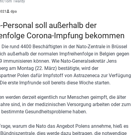
hr/Tom Twardy
2021
dpa
-Personal soll außerhalb der
enfolge Corona-Impfung bekommen
. Die rund 4400 Beschäftigten in der Nato-Zentrale in Brüssel
sich außerhalb der normalen Impfreihenfolge in Belgien gegen
9 immunisieren können. Wie Nato-Generalsekretär Jens
berg am Montag (22. März) bestätigte, wird der
partner Polen dafür Impfstoff von Astrazeneca zur Verfügung
 Die erste Impfrunde soll bereits diese Woche starten.
ien werden derzeit eigentlich nur Menschen geimpft, die älter
Jahre sind, in der medizinischen Versorgung arbeiten oder zum
l bestimmte Gesundheitsprobleme haben.
Frage, warum die Nato das Angebot Polens annehme, hieß es
 Bündniszentrale, dies werde dazu beitragen, die notwendige