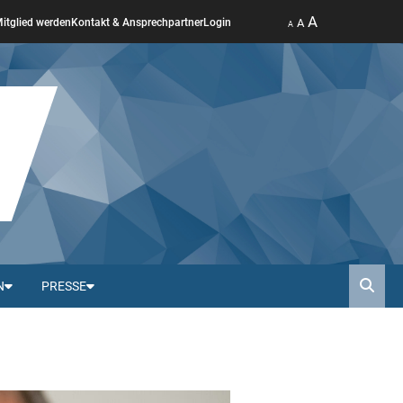
A
A
itglied werden
Kontakt & Ansprechpartner
Login
A
N
PRESSE
Such