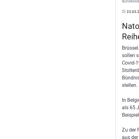
Bundeswe
23.03.
Nato
Reih
Brüssel
sollen 
Covid-1
Stolten
Bündnis
stellen.
In Belg
als 65 
Beispie
Zu der 
aus der