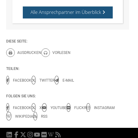
Alle Ansprechpartner im Überblick
DIESE SEITE:
AUSDRUCKEN
VORLESEN
Diese Seite drucken.
Diese Seite vorlesen.
TEILEN:
FACEBOOK
TWITTER
E-MAIL
FOLGEN SIE UNS:
FACEBOOK
X
YOUTUBE
FLICKR
INSTAGRAM
WIKIPEDIA
RSS