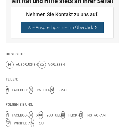
Mit Rat und Hilfe stets an Ihrer Seite!
Nehmen Sie Kontakt zu uns auf.
Alle Ansprechpartner im Überblick
DIESE SEITE:
AUSDRUCKEN
VORLESEN
Diese Seite drucken.
Diese Seite vorlesen.
TEILEN:
FACEBOOK
TWITTER
E-MAIL
FOLGEN SIE UNS:
FACEBOOK
X
YOUTUBE
FLICKR
INSTAGRAM
WIKIPEDIA
RSS