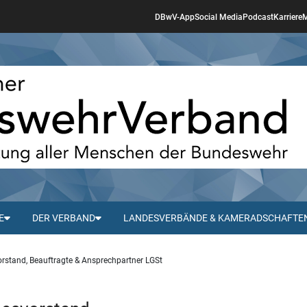
DBwV-App
Social Media
Podcast
Karriere
M
E
DER VERBAND
LANDESVERBÄNDE & KAMERADSCHAFTE
rstand, Beauftragte & Ansprechpartner LGSt