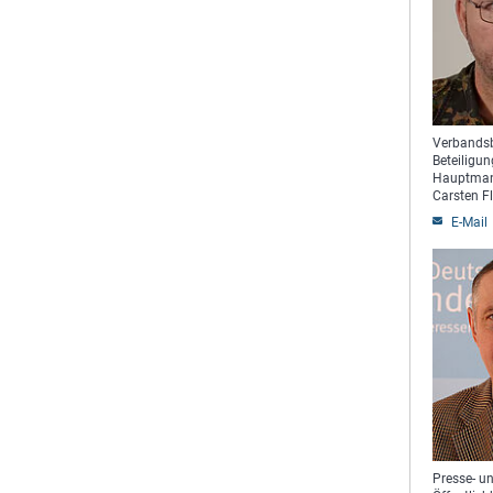
Verbandsb
Beteiligun
Hauptma
Carsten F
E-Mail
Presse- u