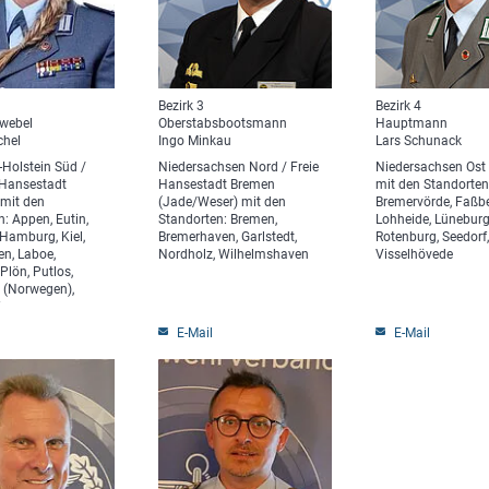
Bezirk 3
Bezirk 4
webel
Oberstabsbootsmann
Hauptmann
chel
Ingo Minkau
Lars Schunack
-Holstein Süd /
Niedersachsen Nord / Freie
Niedersachsen Ost 
 Hansestadt
Hansestadt Bremen
mit den Standorten
mit den
(Jade/Weser) mit den
Bremervörde, Faßbe
: Appen, Eutin,
Standorten: Bremen,
Lohheide, Lüneburg
Hamburg, Kiel,
Bremerhaven, Garlstedt,
Rotenburg, Seedorf
n, Laboe,
Nordholz, Wilhelmshaven
Visselhövede
Plön, Putlos,
 (Norwegen),
E-Mail
E-Mail