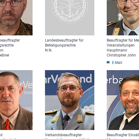
eauftragter
Landesbeauftragter für
Beauftragter für M
gsrechte
Beteiligungsrechte
Veranstaltungen
nn
N.N.
Hauptmann
leßner
Christopher John
E-Mail
nd
Verbandsbeauftragter
Beauftragter Einsä