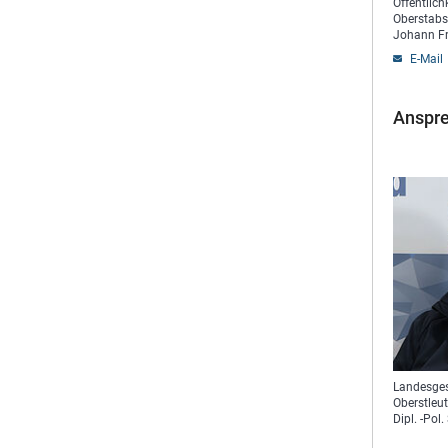
Öffentlich
Oberstabs
Johann Fr
E-Mail
Anspre
Landesges
Oberstleut
Dipl. -Pol