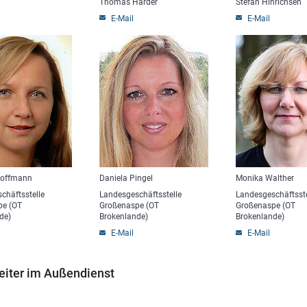
Thomas Harder
Stefan Hinrichsen
E-Mail
E-Mail
Hoffmann
Daniela Pingel
Monika Walther
chäftsstelle
Landesgeschäftsstelle
Landesgeschäftsste
pe (OT
Großenaspe (OT
Großenaspe (OT
de)
Brokenlande)
Brokenlande)
E-Mail
E-Mail
eiter im Außendienst