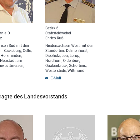
Bezirk 6
n a.D.
Stabsfeldwebel
rz
Enrico Ruß
hsen Süd mit den
Niedersachsen West mit den
: Bückeburg, Celle,
Standorten: Delmenhorst,
 Holzminden,
Diepholz, Leer, Lorup,
 Neustadt am
Nordhorn, Oldenburg,
e/Luttmersen,
Quakenbrück, Schortens,
Westerstede, Wittmund
E-Mail
ragte des Landesvorstands