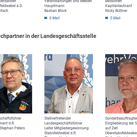
keitsarbeit
Veranstaltungen und Medien
Missionen
feldwebel a.D.
Hauptmann
Kapitänleutnant
itsch
Bastian Block
Nicky Büttner
E-Mail
E-Mail
chpartner in der Landesgeschäftsstelle
chäftsführer
Stellvertretender
Sonderbeauftragter
nant d.R.
Landesgeschäftsführer
Eingliederung der 
. Stephan Peters
Leiter Mitgliedergewinnung
auf Zeit
Stabsfeldwebel d.R.
Oberstabsfeldwebel