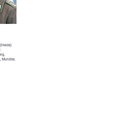
(Heide)
:
rg,
, Munster,
,