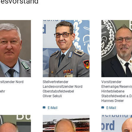
esvorstand
sitzender Nord
Stellvertretender
Vorsitzender
Landesvorsitzender Nord
Ehemalige/Reservi
ehr
Oberstabsfeldwebel
Hinterbliebene
Oliver Sekuli
Stabsfeldwebel a.D
Hannes Dreier
E-Mail
E-Mail