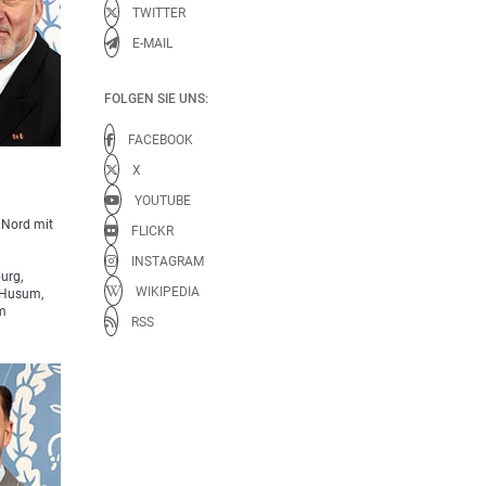
TWITTER
E-MAIL
FOLGEN SIE UNS:
FACEBOOK
X
YOUTUBE
 Nord mit
FLICKR
t
INSTAGRAM
urg,
WIKIPEDIA
 Husum,
um
RSS