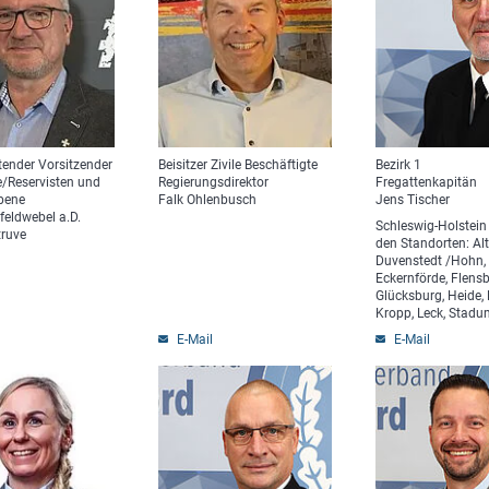
etender Vorsitzender
Beisitzer Zivile Beschäftigte
Bezirk 1
/Reservisten und
Regierungsdirektor
Fregattenkapitän
ebene
Falk Ohlenbusch
Jens Tischer
feldwebel a.D.
Schleswig-Holstein
truve
den Standorten: Al
Duvenstedt /Hohn,
Eckernförde, Flensb
Glücksburg, Heide,
Kropp, Leck, Stad
E-Mail
E-Mail