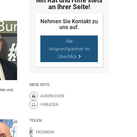
Mit Rat und Hilfe stets
an Ihrer Seite!
Nehmen Sie Kontakt zu
uns auf.
Alle
Ansprechpartner im
Überblick
DIESE SEITE:
sten und
AUSDRUCKEN
Diese Seite drucken.
.
VORLESEN
Diese Seite vorlesen.
TEILEN:
FACEBOOK