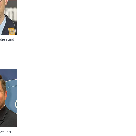
edien und
tze und