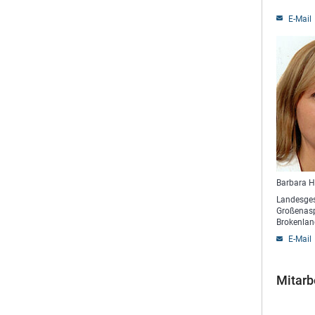
E-Mail
Barbara 
Landesges
Großenas
Brokenlan
E-Mail
Mitarb