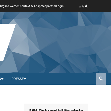
A
A
itglied werden
Kontakt & Ansprechpartner
Login
A
N
PRESSE
Such