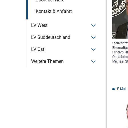
Kontakt & Anfahrt
Menü öffnen
LV West
Menü öffnen
LV Süddeutschland
Stellvertr
Ehemalige
Menü öffnen
LV Ost
Hinterbli
Oberstabs
Menü öffnen
Weitere Themen
Michael S
E-Mail