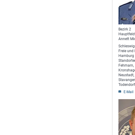
Bezirk 2
Hauptfeld
Annett Mi
Schleswig
Freie und
Hamburg 
Standorten
Fehmarn, 
Kronshage
Neustadt, 
Stavanger
Todendorf
E-Mail