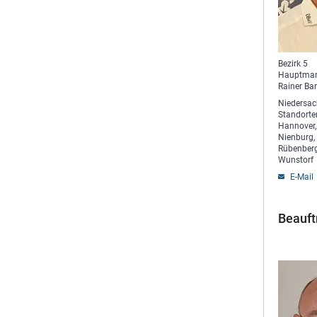
Bezirk 5
Hauptman
Rainer Ba
Niedersac
Standorten
Hannover,
Nienburg,
Rübenberg
Wunstorf
E-Mail
Beauft