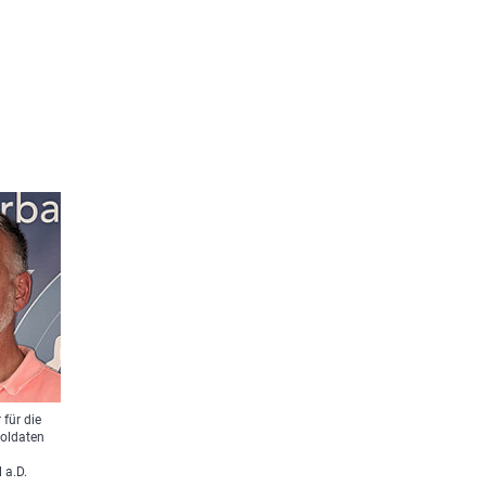
 für die
Soldaten
 a.D.