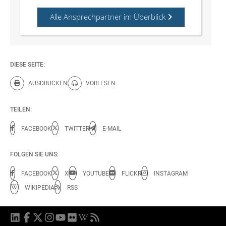
Alle Ansprechpartner im Überblick
DIESE SEITE:
AUSDRUCKEN
VORLESEN
Diese Seite drucken.
Diese Seite vorlesen.
TEILEN:
FACEBOOK
TWITTER
E-MAIL
FOLGEN SIE UNS:
FACEBOOK
X
YOUTUBE
FLICKR
INSTAGRAM
WIKIPEDIA
RSS