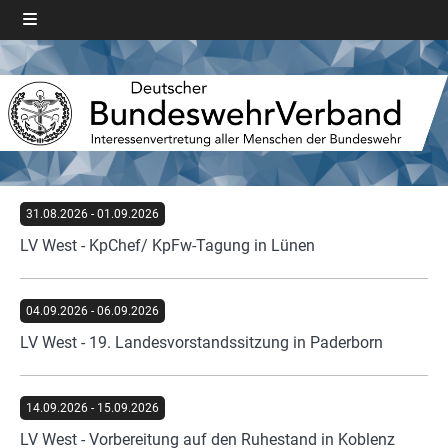
31.08.2026
-
01.09.2026
LV West - KpChef/ KpFw-Tagung in Lünen
04.09.2026
-
06.09.2026
LV West - 19. Landesvorstandssitzung in Paderborn
14.09.2026
-
15.09.2026
LV West - Vorbereitung auf den Ruhestand in Koblenz