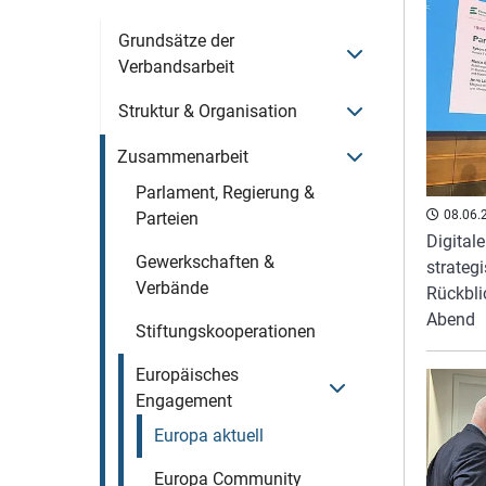
Grundsätze der
Menü öffnen
Verbandsarbeit
Menü öffnen
Struktur & Organisation
Menü öffnen
Zusammenarbeit
Parlament, Regierung &
08.06.
Parteien
Digital
Gewerkschaften &
strateg
Verbände
Rückbli
Abend
Stiftungskooperationen
Europäisches
Menü öffnen
Engagement
Europa aktuell
Europa Community