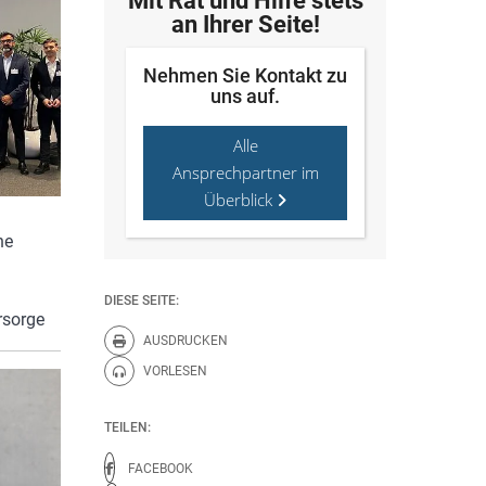
Mit Rat und Hilfe stets
an Ihrer Seite!
Nehmen Sie Kontakt zu
uns auf.
Alle
Ansprechpartner im
Überblick
he
DIESE SEITE:
rsorge
AUSDRUCKEN
Diese Seite drucken.
VORLESEN
Diese Seite vorlesen.
TEILEN:
FACEBOOK