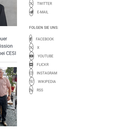
TWITTER
E-MAIL
FOLGEN SIE UNS:
uer
FACEBOOK
ission
X
bei CESI
YOUTUBE
FLICKR
INSTAGRAM
WIKIPEDIA
RSS