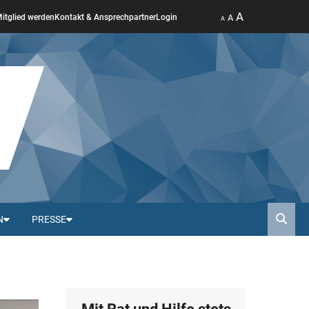
A
A
itglied werden
Kontakt & Ansprechpartner
Login
A
N
PRESSE
Such