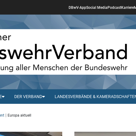
DBwV-App
Social Media
Podcast
Karriere
M
E
DER VERBAND
LANDESVERBÄNDE & KAMERADSCHAFTE
ent
Europa aktuell