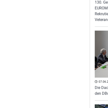
130. G
EUROMI
Rekruti
Veteran
07.06.
Die Dac
den DB