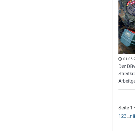
01.05.
Der DBw
Streitkr
Arbeitg
Seite 1
1
2
3
…
nä