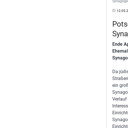
Synagoge 
12.05.
Pots
Syn
Ende Ap
Ehemali
Synago
Da jüdi
Straßen
ein gro
Synagog
Verlauf
Interes
Einrich
Synagog
Einrich