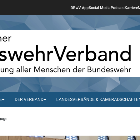
DBwV-App
Social Media
Podcast
Karriere
M
E
DER VERBAND
LANDESVERBÄNDE & KAMERADSCHAFTE
agoge