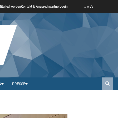
A
A
itglied werden
Kontakt & Ansprechpartner
Login
A
N
PRESSE
Such