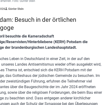
erfahren. Foto: Günter Stein
2026
Günter Stein
dam: Besuch in der örtlichen
agoge
ril besuchte die Kameradschaft
ge/Reservisten/Hinterbliebene (KERH) Potsdam die
ge der brandenburgischen Landeshauptstadt.
sches Leben in Deutschland in einer Zeit, in der auf den
 unseres Landes Antisemitismus wieder offen ausgelebt wird,
ßes Thema ist, entschied sich die KERH Potsdam mit der
e, das Gotteshaus der jüdischen Gemeinde zu besuchen. Im
 der zweistündigen Führung, erfuhren die Teilnehmer viel
santes über die Baugeschichte der im Jahr 2024 eröffneten
tung, sowie über die religiösen Forderungen, die beim Bau einer
e zu beachten sind. Dass entgegen anderer kirchlicher
tungen auch der Schutz der Synagoge bei den Überlegungen