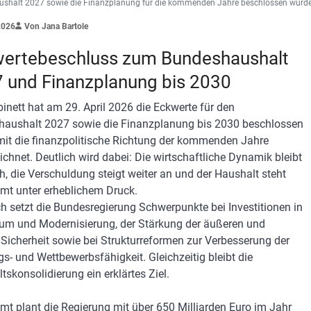
shalt 2027 sowie die Finanzplanung für die kommenden Jahre beschlossen wurden.
2026
Von Jana Bartole
ertebeschluss zum Bundeshaushalt
 und Finanzplanung bis 2030
inett hat am 29. April 2026 die Eckwerte für den
aushalt 2027 sowie die Finanzplanung bis 2030 beschlossen
it die finanzpolitische Richtung der kommenden Jahre
ichnet. Deutlich wird dabei: Die wirtschaftliche Dynamik bleibt
, die Verschuldung steigt weiter an und der Haushalt steht
mt unter erheblichem Druck.
ich setzt die Bundesregierung Schwerpunkte bei Investitionen in
m und Modernisierung, der Stärkung der äußeren und
 Sicherheit sowie bei Strukturreformen zur Verbesserung der
gs- und Wettbewerbsfähigkeit. Gleichzeitig bleibt die
tskonsolidierung ein erklärtes Ziel.
mt plant die Regierung mit über 650 Milliarden Euro im Jahr