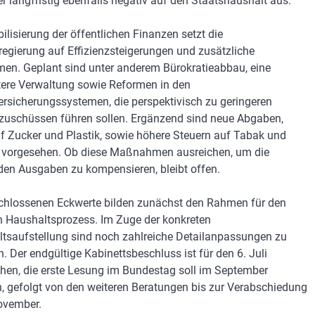
er langfristig ebenfalls negativ auf den Staatshaushalt aus.
bilisierung der öffentlichen Finanzen setzt die
egierung auf Effizienzsteigerungen und zusätzliche
en. Geplant sind unter anderem Bürokratieabbau, eine
ntere Verwaltung sowie Reformen in den
ersicherungssystemen, die perspektivisch zu geringeren
uschüssen führen sollen. Ergänzend sind neue Abgaben,
f Zucker und Plastik, sowie höhere Steuern auf Tabak und
 vorgesehen. Ob diese Maßnahmen ausreichen, um die
den Ausgaben zu kompensieren, bleibt offen.
chlossenen Eckwerte bilden zunächst den Rahmen für den
n Haushaltsprozess. Im Zuge der konkreten
tsaufstellung sind noch zahlreiche Detailanpassungen zu
n. Der endgültige Kabinettsbeschluss ist für den 6. Juli
hen, die erste Lesung im Bundestag soll im September
n, gefolgt von den weiteren Beratungen bis zur Verabschiedung
ovember.