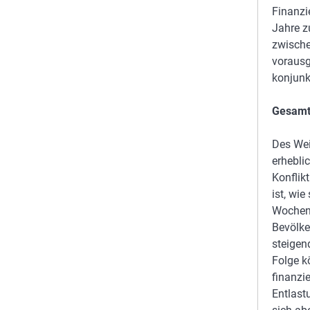
Finanzi
Jahre z
zwische
vorausg
konjun
Gesamtw
Des Wei
erhebli
Konflik
ist, wi
Wochen 
Bevölke
steigen
Folge k
finanzi
Entlast