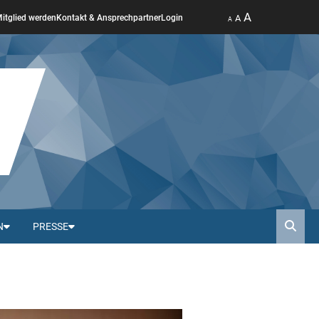
A
A
itglied werden
Kontakt & Ansprechpartner
Login
A
N
PRESSE
Such