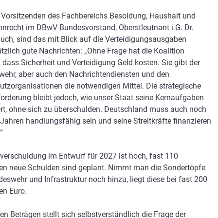
 Vorsitzenden des Fachbereichs Besoldung, Haushalt und
nrecht im DBwV-Bundesvorstand, Oberstleutnant i.G. Dr.
Buch, sind das mit Blick auf die Verteidigungsausgaben
tzlich gute Nachrichten: „Ohne Frage hat die Koalition
, dass Sicherheit und Verteidigung Geld kosten. Sie gibt der
ehr, aber auch den Nachrichtendiensten und den
hutzorganisationen die notwendigen Mittel. Die strategische
orderung bleibt jedoch, wie unser Staat seine Kernaufgaben
ert, ohne sich zu überschulden. Deutschland muss auch noch
 Jahren handlungsfähig sein und seine Streitkräfte finanzieren
“
verschuldung im Entwurf für 2027 ist hoch, fast 110
den neue Schulden sind geplant. Nimmt man die Sondertöpfe
deswehr und Infrastruktur noch hinzu, liegt diese bei fast 200
en Euro.
en Beträgen stellt sich selbstverständlich die Frage der