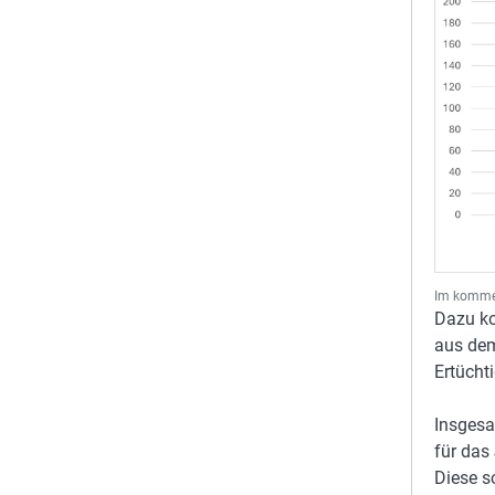
Im kommen
Dazu ko
aus dem
Ertücht
Insgesa
für das
Diese s