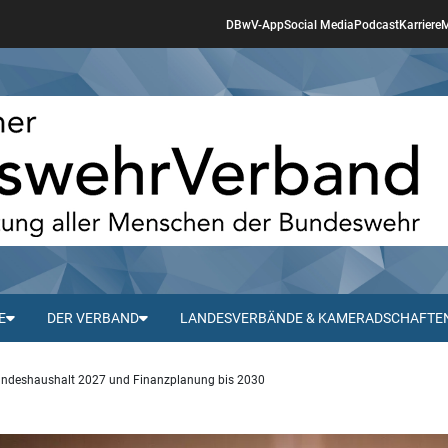
DBwV-App
Social Media
Podcast
Karriere
M
E
DER VERBAND
LANDESVERBÄNDE & KAMERADSCHAFTE
ndeshaushalt 2027 und Finanzplanung bis 2030