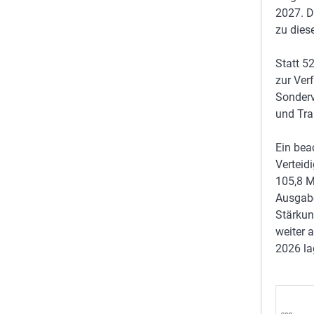
2027. D
zu dies
Statt 5
zur Ve
Sonder
und Tra
Ein bea
Verteid
105,8 M
Ausgabe
Stärkun
weiter 
2026 la