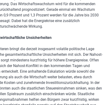
erung. Das Wirtschaftswachstum wird für die kommenden
urückhaltend prognostiziert. Gerade einmal ein Wachstum
n 0,9 Prozent und 1,3 Prozent werden für die Jahre bis 2030
esagt. Dabei hat die Energiekrise eine zusätzlich
kturschwächende Wirkung.
irtschaftliche Unsicherheiten
teren bringt die derzeit insgesamt volatile politische Lage
che gesamtwirtschaftliche Unsicherheiten mit sich. Der Nahost-
t sorgt mindestens kurzfristig für höhere Energiepreise. Offen
e sich der Nahost-Konflikt in den kommenden Tagen und
entwickelt. Eine anhaltende Eskalation würde sowohl die
rung als auch die Wirtschaft weiter belasten, etwa durch
de Kosten und zunehmende Investitionszurückhaltung. In der
önnten auch die staatlichen Steuereinnahmen sinken, was den
ellen Spielraum zusätzlich einschränken würde. Staatliche
ungsmaßnahmen helfen den Bürgern zwar kurzfristig, wirken