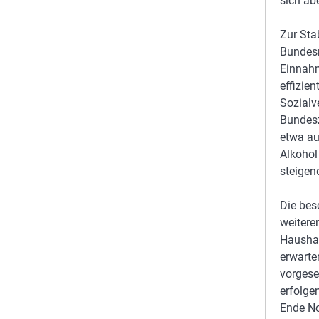
sich ab
Zur Sta
Bundesr
Einnahm
effizie
Sozialv
Bundesz
etwa au
Alkohol
steigen
Die bes
weitere
Haushal
erwarte
vorgese
erfolge
Ende N