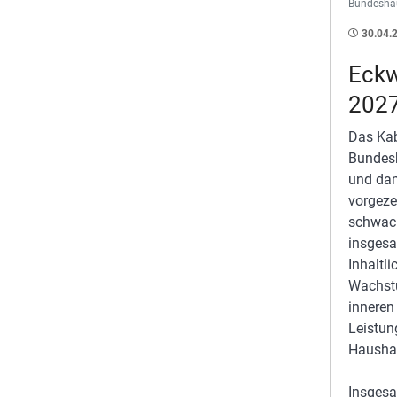
Bundeshau
30.04.
Eckw
2027
Das Kab
Bundesh
und dam
vorgeze
schwach
insgesa
Inhaltl
Wachstu
inneren
Leistun
Haushal
Insgesa