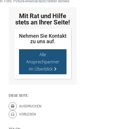
 Foto: Picture-Alliance/Ipon/Stefan Boness
Mit Rat und Hilfe
stets an Ihrer Seite!
Nehmen Sie Kontakt
zu uns auf.
Alle
Ansprechpartner
im Überblick
DIESE SEITE:
AUSDRUCKEN
Diese Seite drucken.
VORLESEN
Diese Seite vorlesen.