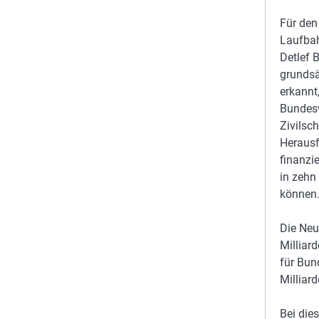
Für den
Laufbah
Detlef 
grundsä
erkannt
Bundesw
Zivilsc
Herausf
finanzi
in zehn
können.
Die Neu
Milliar
für Bun
Milliard
Bei dies