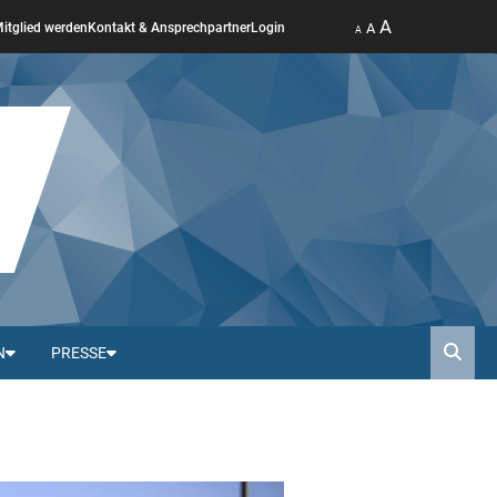
A
A
itglied werden
Kontakt & Ansprechpartner
Login
A
N
PRESSE
Such