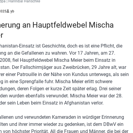
/ dpa | Hannibal Hanschke
2025
yb
nerung an Hauptfeldwebel Mischa
r
anistan-Einsatz ist Geschichte, doch es ist eine Pflicht, die
ung an die Gefallenen zu wahren. Vor 17 Jahren, am 27.
2008, fiel Hauptfeldwebel Mischa Meier beim Einsatz in
stan. Der Fallschirmjäger aus Zweibrücken, 29 Jahre alt, war
rer einer Patrouille in der Nähe von Kundus unterwegs, als sein
g in eine Sprengfalle fuhr. Mischa Meier erlitt schwere
ungen, deren Folgen er kurze Zeit später erlag. Drei seiner
en wurden ebenfalls verwundet. Mischa Meier war der 28.
 der sein Leben beim Einsatz in Afghanistan verlor.
allenen und verwundeten Kameraden in würdiger Erinnerung
lten und ihrer immer wieder zu gedenken, ist dem DBwV ein
 von höchster Priorität. All die Frauen und Männer, die bei der