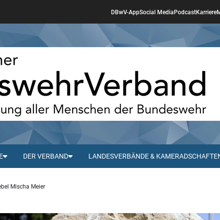
DBwV-App
Social Media
Podcast
Karriere
M
E
DER VERBAND
LANDESVERBÄNDE & KAMERADSCHAFTE
bel Mischa Meier