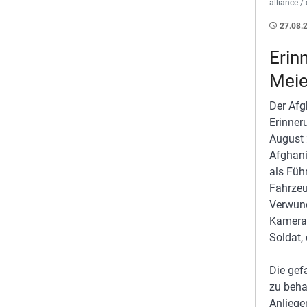
alliance 
27.08.
Erin
Meie
Der Afgh
Erinner
August 
Afghani
als Füh
Fahrzeu
Verwund
Kamerad
Soldat,
Die gef
zu beha
Anliegen