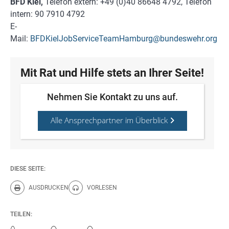
BFD Kiel,
Telefon extern: +49 (0)40 86648 4792, Telefon
intern: 90 7910 4792
E-
Mail:
BFDKielJobServiceTeamHamburg@bundeswehr.org
Mit Rat und Hilfe stets an Ihrer Seite!
Nehmen Sie Kontakt zu uns auf.
Alle Ansprechpartner im Überblick
DIESE SEITE:
AUSDRUCKEN
VORLESEN
Diese Seite drucken.
Diese Seite vorlesen.
TEILEN: