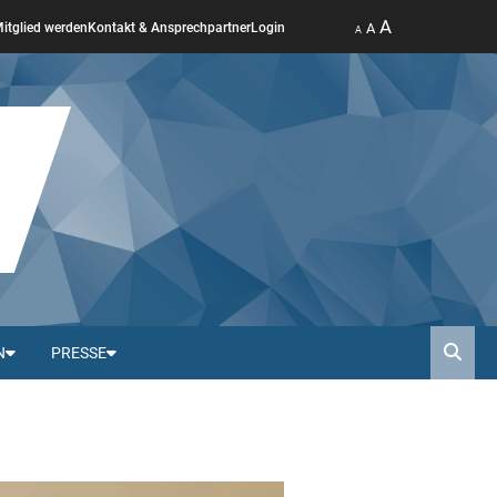
A
A
itglied werden
Kontakt & Ansprechpartner
Login
A
N
PRESSE
Such