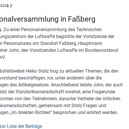
2025
jf
onalversammlung in Faßberg
. Zu einer Personalversammlung des Technischen
ungszentrum der Luftwaffe begrüßte der Vorsitzende der
en Personalrates am Standort Faßberg, Hauptmann
pher John, den Vorsitzenden Luftwaffe im Bundesvorstand
wV.
bsfeldwebel Heiko Stotz trug zu aktuellen Themen, die den
orstand beschäftigen, vor, unter anderem über die
gen des Artikelgesetzes. Anschließend leitete John, der auch
sitz der Standortkameradschaft innehat, eine Fragerunde.
onnten von den Teilnehmern, darunter Vertreter der örtlichen
kameradschaften, gemeinsam mit Stotz Fragen und
gen „im direkten Richten“ besprochen und erörtert werden.
zur Liste der Beiträge