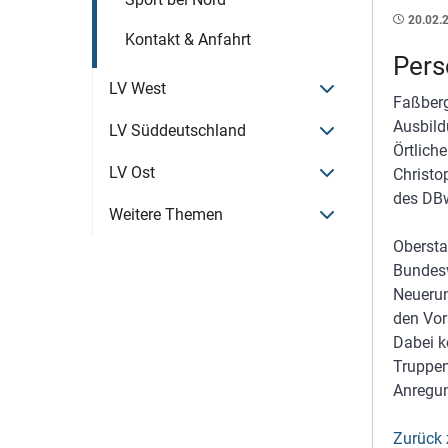
20.02.
Kontakt & Anfahrt
Pers
Menü öffnen
LV West
Faßberg
Ausbild
Menü öffnen
LV Süddeutschland
Örtlich
Menü öffnen
LV Ost
Christo
des DB
Menü öffnen
Weitere Themen
Obersta
Bundesv
Neuerun
den Vor
Dabei k
Truppen
Anregun
Zurück 