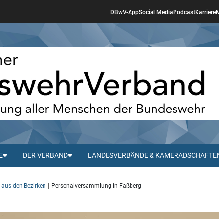
DBwV-App
Social Media
Podcast
Karriere
M
E
DER VERBAND
LANDESVERBÄNDE & KAMERADSCHAFTE
s aus den Bezirken
Personalversammlung in Faßberg