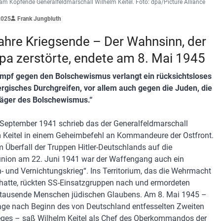
am Kopfende Generalfeldmarschall Wilhelm Keitel. Foto: dpa/Picture Alliance
2025
Frank Jungbluth
ahre Kriegsende – Der Wahnsinn, der
pa zerstörte, endete am 8. Mai 1945
mpf gegen den Bolschewismus verlangt ein rücksichtsloses
rgisches Durchgreifen, vor allem auch gegen die Juden, die
äger des Bolschewismus.“
September 1941 schrieb das der Generalfeldmarschall
 Keitel in einem Geheimbefehl an Kommandeure der Ostfront.
m Überfall der Truppen Hitler-Deutschlands auf die
nion am 22. Juni 1941 war der Waffengang auch ein
- und Vernichtungskrieg“. Ins Territorium, das die Wehrmacht
 hatte, rückten SS-Einsatzgruppen nach und ermordeten
tausende Menschen jüdischen Glaubens. Am 8. Mai 1945 –
ge nach Beginn des von Deutschland entfesselten Zweiten
eges – saß Wilhelm Keitel als Chef des Oberkommandos der