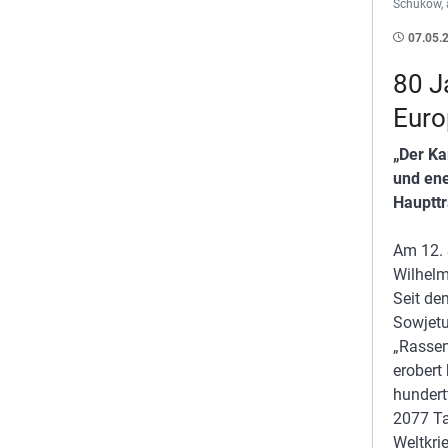
Schukow, 
07.05.
80 J
Euro
„Der Ka
und ene
Haupttr
Am 12. 
Wilhelm
Seit de
Sowjetu
„Rassen
erobert
hundert
2077 Ta
Weltkri