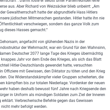
errschaft“. Damit löste er selbst unter Parteifreunden eine
erse aus. Aber Richard von Weizsäcker blieb unbeirrt: „Am
der Gewaltherrschaft hatte der abgrundtiefe Hass Hitlers
nsere jüdischen Mitmenschen gestanden. Hitler hatte ihn nie
 Öffentlichkeit verschwiegen, sondern das ganze Volk zum
g dieses Hasses gemacht.“
 Gehorsam, angefacht von glühenden Nazis in der
ostruktur der Wehrmacht, war ein Grund für den Wahnsinn,
Namen Deutscher 2077 lange Tage des Krieges übermächtig
n knappes Jahr vor dem Ende des Krieges, als sich das Blatt
hteil Hitler-Deutschlands gewendet hatte, versuchten
n Offiziere mit Gewissen, den Diktator zu töten und den Krieg
den. Die Widerstandskämpfer vieler Gruppen scheiterten, die
en kämpften bis zur totalen Niederlage. Vordenker der neuen
ehr haben deshalb bewusst fünf Jahre nach Kriegsende den
ürger in Uniform als mündigen Soldaten zum Ziel der Inneren
 erklärt. Verbrecherische Befehle gegen das Gewissen
nicht mehr befolgt werden.