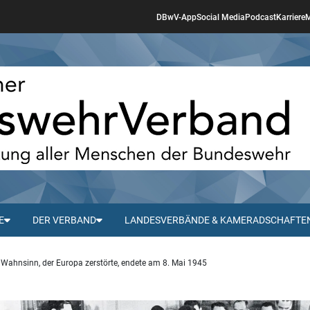
DBwV-App
Social Media
Podcast
Karriere
M
E
DER VERBAND
LANDESVERBÄNDE & KAMERADSCHAFTE
 Wahnsinn, der Europa zerstörte, endete am 8. Mai 1945