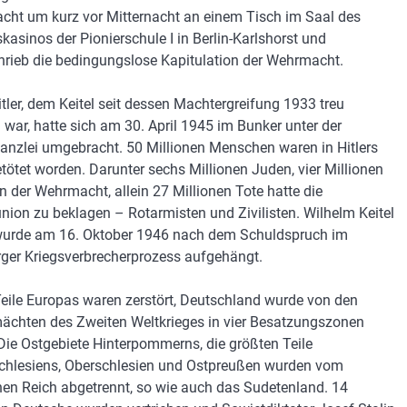
ht um kurz vor Mitternacht an einem Tisch im Saal des
skasinos der Pionierschule I in Berlin-Karlshorst und
hrieb die bedingungslose Kapitulation der Wehrmacht.
itler, dem Keitel seit dessen Machtergreifung 1933 treu
 war, hatte sich am 30. April 1945 im Bunker unter der
anzlei umgebracht. 50 Millionen Menschen waren in Hitlers
etötet worden. Darunter sechs Millionen Juden, vier Millionen
n der Wehrmacht, allein 27 Millionen Tote hatte die
nion zu beklagen – Rotarmisten und Zivilisten. Wilhelm Keitel
wurde am 16. Oktober 1946 nach dem Schuldspruch im
ger Kriegsverbrecherprozess aufgehängt.
eile Europas waren zerstört, Deutschland wurde von den
ächten des Zweiten Weltkrieges in vier Besatzungszonen
. Die Ostgebiete Hinterpommerns, die größten Teile
chlesiens, Oberschlesien und Ostpreußen wurden vom
en Reich abgetrennt, so wie auch das Sudetenland. 14