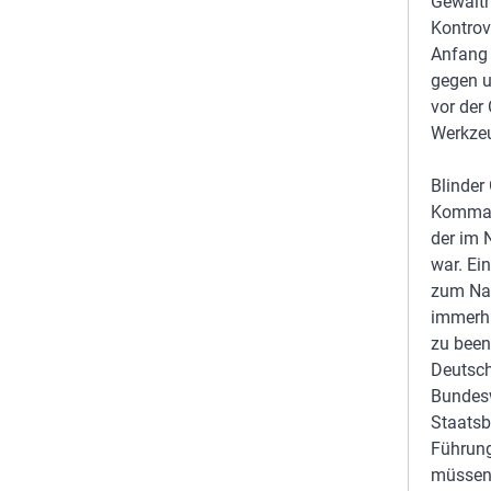
Gewalth
Kontrov
Anfang 
gegen u
vor der
Werkzeu
Blinder
Kommand
der im 
war. Ei
zum Nac
immerhi
zu been
Deutsch
Bundesw
Staatsb
Führung
müssen 