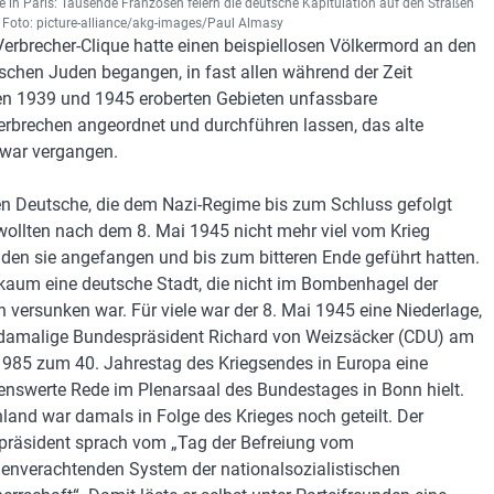
e in Paris: Tausende Franzosen feiern die deutsche Kapitulation auf den Straßen
. Foto: picture-alliance/akg-images/Paul Almasy
 Verbrecher-Clique hatte einen beispiellosen Völkermord an den
schen Juden begangen, in fast allen während der Zeit
n 1939 und 1945 eroberten Gebieten unfassbare
erbrechen angeordnet und durchführen lassen, das alte
war vergangen.
en Deutsche, die dem Nazi-Regime bis zum Schluss gefolgt
wollten nach dem 8. Mai 1945 nicht mehr viel vom Krieg
 den sie angefangen und bis zum bitteren Ende geführt hatten.
kaum eine deutsche Stadt, die nicht im Bombenhagel der
en versunken war. Für viele war der 8. Mai 1945 eine Niederlage,
 damalige Bundespräsident Richard von Weizsäcker (CDU) am
1985 zum 40. Jahrestag des Kriegsendes in Europa eine
nswerte Rede im Plenarsaal des Bundestages in Bonn hielt.
land war damals in Folge des Krieges noch geteilt. Der
räsident sprach vom „Tag der Befreiung vom
nverachtenden System der nationalsozialistischen