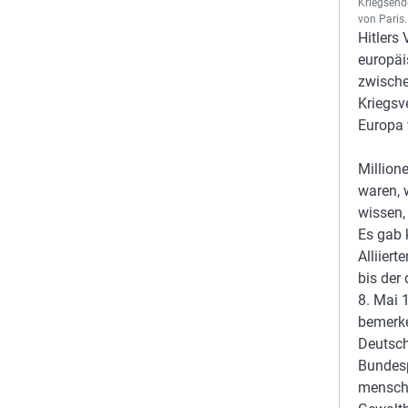
Kriegsend
von Paris
Hitlers
europäi
zwische
Kriegsv
Europa 
Million
waren, 
wissen,
Es gab 
Alliiert
bis der
8. Mai 
bemerke
Deutsch
Bundesp
mensche