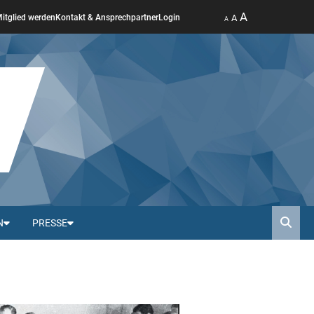
A
A
itglied werden
Kontakt & Ansprechpartner
Login
A
N
PRESSE
Such