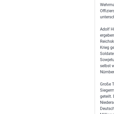
Wehrmac
Offizier
untersc
Adolf H
ergeben
Reichsk
Krieg g
Soldate
Sowjetu
selbst 
Nürnber
Große T
Siegerm
geteilt
Nieders
Deutsch