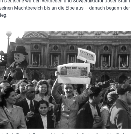
en Deutsche wurden vertrieben und Sowjetdiktator Josef Stalin
seinen Machtbereich bis an die Elbe aus – danach begann der
ieg.