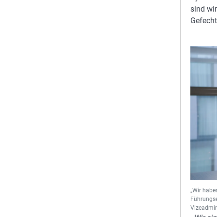
sind wi
Gefecht
„Wir habe
Führungseb
Vizeadmi