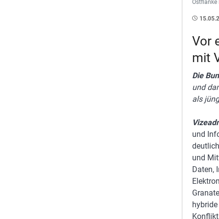
Ostflanke
15.05.
Vor 
mit 
Die Bu
und dam
als jün
Vizead
und Inf
deutlic
und Mit
Daten, 
Elektro
Granate
hybride
Konflik