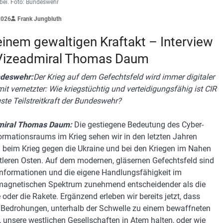
 bei. Foto: Bundeswehr
2026
Frank Jungbluth
einem gewaltigen Kraftakt – Interview
Vizeadmiral Thomas Daum
ndeswehr:
Der Krieg auf dem Gefechtsfeld wird immer digitaler
it vernetzter: Wie kriegstüchtig und verteidigungsfähig ist CIR
gste Teilstreitkraft der Bundeswehr?
miral Thomas Daum:
Die gestiegene Bedeutung des Cyber-
ormationsraums im Krieg sehen wir in den letzten Jahren
h beim Krieg gegen die Ukraine und bei den Kriegen im Nahen
tleren Osten. Auf dem modernen, gläsernen Gefechtsfeld sind
Informationen und die eigene Handlungsfähigkeit im
magnetischen Spektrum zunehmend entscheidender als die
 oder die Rakete. Ergänzend erleben wir bereits jetzt, dass
 Bedrohungen, unterhalb der Schwelle zu einem bewaffneten
t, unsere westlichen Gesellschaften in Atem halten, oder wie