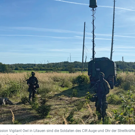
ssion Vigilant Owl in Litauen sind die Soldaten des CIR Auge und Ohr der Streitkräf