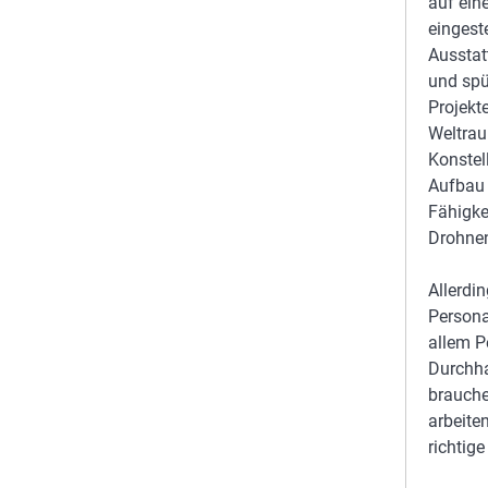
auf ei
eingest
Ausstat
und spü
Projekt
Weltrau
Konstel
Aufbau 
Fähigke
Drohnen
Allerdi
Personal
allem P
Durchha
brauche
arbeite
richtige