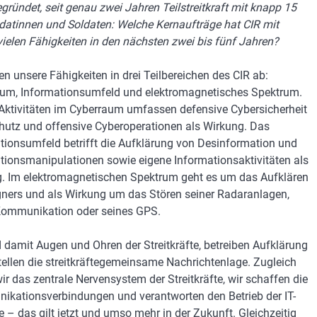
gründet, seit genau zwei Jahren Teilstreitkraft mit knapp 15
datinnen und Soldaten: Welche Kernaufträge hat CIR mit
vielen Fähigkeiten in den nächsten zwei bis fünf Jahren?
den unsere Fähigkeiten in drei Teilbereichen des CIR ab:
um, Informationsumfeld und elektromagnetisches Spektrum.
Aktivitäten im Cyberraum umfassen defensive Cybersicherheit
utz und offensive Cyberoperationen als Wirkung. Das
tionsumfeld betrifft die Aufklärung von Desinformation und
tionsmanipulationen sowie eigene Informationsaktivitäten als
. Im elektromagnetischen Spektrum geht es um das Aufklären
ners und als Wirkung um das Stören seiner Radaranlagen,
Kommunikation oder seines GPS.
d damit Augen und Ohren der Streitkräfte, betreiben Aufklärung
tellen die streitkräftegemeinsame Nachrichtenlage. Zugleich
wir das zentrale Nervensystem der Streitkräfte, wir schaffen die
kationsverbindungen und verantworten den Betrieb der IT-
 – das gilt jetzt und umso mehr in der Zukunft. Gleichzeitig