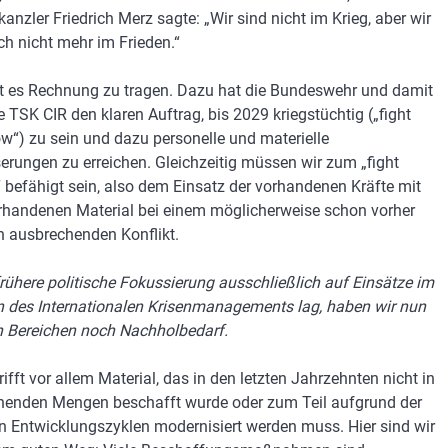
anzler Friedrich Merz sagte: „Wir sind nicht im Krieg, aber wir
ch nicht mehr im Frieden.“
t es Rechnung zu tragen. Dazu hat die Bundeswehr und damit
e TSK CIR den klaren Auftrag, bis 2029 kriegstüchtig („fight
w“) zu sein und dazu personelle und materielle
erungen zu erreichen. Gleichzeitig müssen wir zum „fight
“ befähigt sein, also dem Einsatz der vorhandenen Kräfte mit
handenen Material bei einem möglicherweise schon vorher
ch ausbrechenden Konflikt.
frühere politische Fokussierung ausschließlich auf Einsätze im
des Internationalen Krisenmanagements lag, haben wir nun
en Bereichen noch Nachholbedarf.
ifft vor allem Material, das in den letzten Jahrzehnten nicht in
henden Mengen beschafft wurde oder zum Teil aufgrund der
n Entwicklungszyklen modernisiert werden muss. Hier sind wir