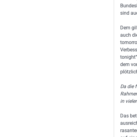
Bundesk
sind au
Dem gil
auch di
tomorro
Verbess
tonight
dem vor
plötzli
Da die 
Rahmen 
in viel
Das betr
ausreic
rasante