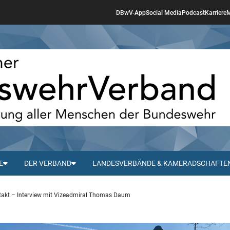
DBwV-App
Social Media
Podcast
Karriere
M
E
DER VERBAND
LANDESVERBÄNDE & KAMERADSCHAFTE
takt – Interview mit Vizeadmiral Thomas Daum