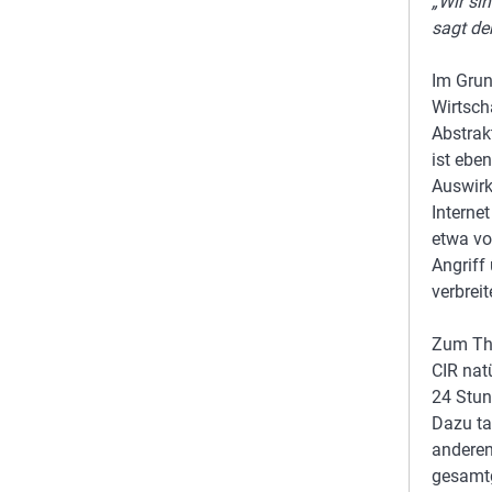
„Wir si
sagt de
Im Grun
Wirtsch
Abstrak
ist ebe
Auswirk
Interne
etwa vo
Angriff
verbrei
Zum The
CIR nat
24 Stun
Dazu ta
anderen
gesamtg