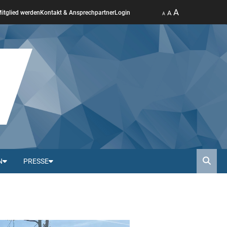
A
A
itglied werden
Kontakt & Ansprechpartner
Login
A
N
PRESSE
Such