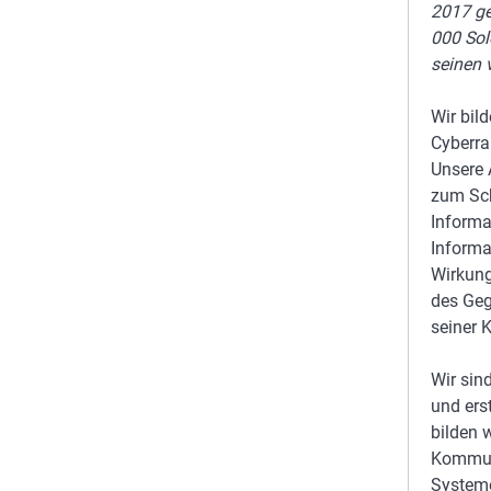
2017 ge
000 Sol
seinen 
Wir bil
Cyberra
Unsere 
zum Sch
Informa
Informa
Wirkung
des Geg
seiner 
Wir sin
und ers
bilden 
Kommuni
Systeme