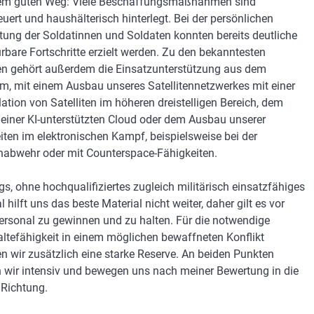
nem guten Weg: Viele Beschaffungsmaßnahmen sind
euert und haushälterisch hinterlegt. Bei der persönlichen
tung der Soldatinnen und Soldaten konnten bereits deutliche
rbare Fortschritte erzielt werden. Zu den bekanntesten
en gehört außerdem die Einsatzunterstützung aus dem
m, mit einem Ausbau unseres Satellitennetzwerkes mit einer
lation von Satelliten im höheren dreistelligen Bereich, dem
einer KI-unterstützten Cloud oder dem Ausbau unserer
iten im elektronischen Kampf, beispielsweise bei der
abwehr oder mit Counterspace-Fähigkeiten.
ngs, ohne hochqualifiziertes zugleich militärisch einsatzfähiges
 hilft uns das beste Material nicht weiter, daher gilt es vor
ersonal zu gewinnen und zu halten. Für die notwendige
ltefähigkeit in einem möglichen bewaffneten Konflikt
n wir zusätzlich eine starke Reserve. An beiden Punkten
n wir intensiv und bewegen uns nach meiner Bewertung in die
 Richtung.