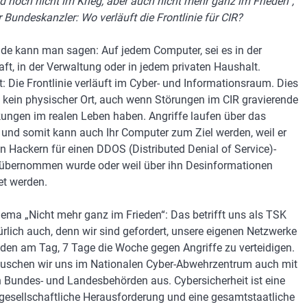
nd noch nicht im Krieg, aber auch nicht mehr ganz im Frieden“,
r Bundeskanzler: Wo verläuft die Frontlinie für CIR?
de kann man sagen: Auf jedem Computer, sei es in der
aft, in der Verwaltung oder in jedem privaten Haushalt.
t: Die Frontlinie verläuft im Cyber- und Informationsraum. Dies
n kein physischer Ort, auch wenn Störungen im CIR gravierende
ungen im realen Leben haben. Angriffe laufen über das
t und somit kann auch Ihr Computer zum Ziel werden, weil er
n Hackern für einen DDOS (Distributed Denial of Service)-
 übernommen wurde oder weil über ihn Desinformationen
tet werden.
ma „Nicht mehr ganz im Frieden“: Das betrifft uns als TSK
ürlich auch, denn wir sind gefordert, unsere eigenen Netzwerke
den am Tag, 7 Tage die Woche gegen Angriffe zu verteidigen.
uschen wir uns im Nationalen Cyber-Abwehrzentrum auch mit
 Bundes- und Landesbehörden aus. Cybersicherheit ist eine
esellschaftliche Herausforderung und eine gesamtstaatliche