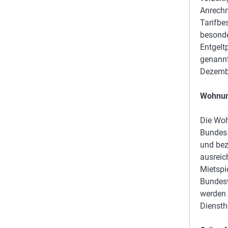
Anrechn
Tarifbe
besonde
Entgelt
genannt
Dezembe
Wohnung
Die Woh
Bundes 
und bez
ausreic
Mietspi
Bundesw
werden 
Diensth