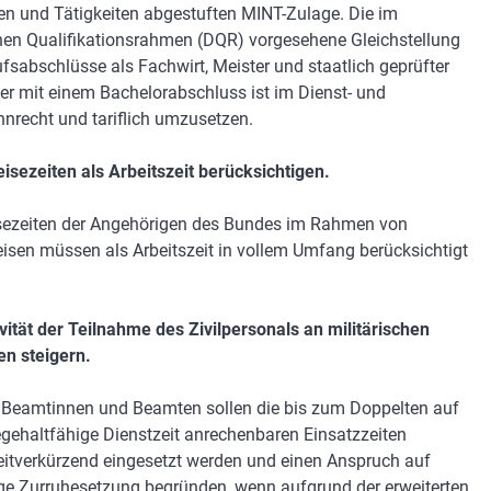
n und Tätigkeiten abgestuften MINT-Zulage. Die im
en Qualifikationsrahmen (DQR) vorgesehene Gleichstellung
ufsabschlüsse als Fachwirt, Meister und staatlich geprüfter
er mit einem Bachelorabschluss ist im Dienst- und
nrecht und tariflich umzusetzen.
eisezeiten als Arbeitszeit berücksichtigen.
sezeiten der Angehörigen des Bundes im Rahmen von
eisen müssen als Arbeitszeit in vollem Umfang berücksichtigt
ivität der Teilnahme des Zivilpersonals an militärischen
en steigern.
 Beamtinnen und Beamten sollen die bis zum Doppelten auf
egehaltfähige Dienstzeit anrechenbaren Einsatzzeiten
eitverkürzend eingesetzt werden und einen Anspruch auf
ige Zurruhesetzung begründen, wenn aufgrund der erweiterten