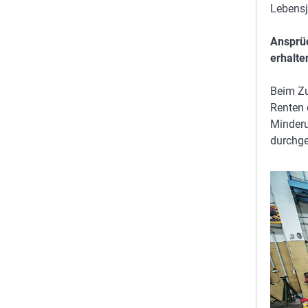
Lebensj
Ansprü
erhalte
Beim Z
Renten 
Minderu
durchge