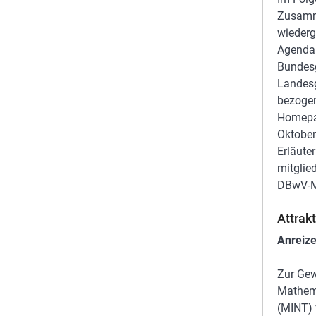
Zusamm
wiederg
Agenda 
Bundesg
Landes
bezogen
Homepa
Oktober
Erläute
mitglie
DBwV-Mi
Attrak
Anreize
Zur Gew
Mathema
(MINT) 