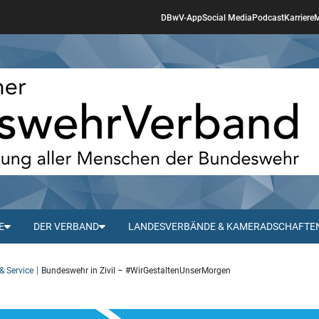
DBwV-App
Social Media
Podcast
Karriere
M
E
DER VERBAND
LANDESVERBÄNDE & KAMERADSCHAFTE
& Service
Bundeswehr in Zivil – #WirGestaltenUnserMorgen