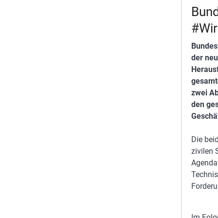
Bund
#Wir
Bundesw
der ne
Herausf
gesamte
zwei Ab
den ge
Geschä
Die beid
zivilen
Agenda 
Technis
Forderu
Im Folg