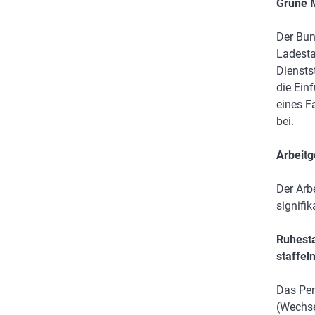
Grüne M
Der Bun
Ladesta
Diensts
die Ein
eines F
bei.
Arbeitg
Der Arb
signifi
Ruhesta
staffeln
Das Pen
(Wechse