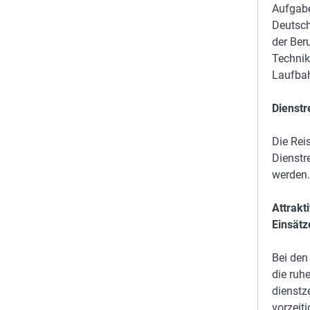
Aufgabe
Deutsch
der Ber
Technik
Laufbah
Dienstr
Die Rei
Dienstr
werden.
Attrakt
Einsätz
Bei den
die ruh
dienstz
vorzeit