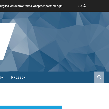
A
A
itglied werden
Kontakt & Ansprechpartner
Login
A
N
PRESSE
Such