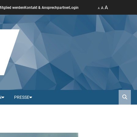
A
A
itglied werden
Kontakt & Ansprechpartner
Login
A
N
PRESSE
Such