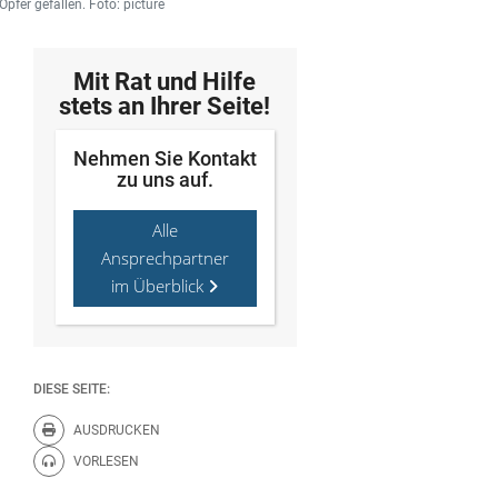
fer gefallen. Foto: picture
Mit Rat und Hilfe
stets an Ihrer Seite!
Nehmen Sie Kontakt
zu uns auf.
Alle
Ansprechpartner
im Überblick
DIESE SEITE:
AUSDRUCKEN
Diese Seite drucken.
VORLESEN
Diese Seite vorlesen.