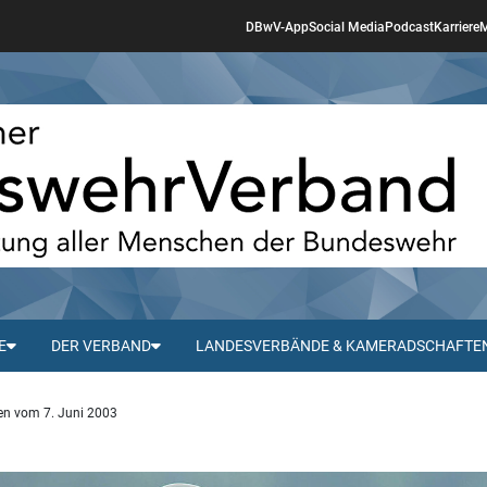
DBwV-App
Social Media
Podcast
Karriere
M
E
DER VERBAND
LANDESVERBÄNDE & KAMERADSCHAFTE
nen vom 7. Juni 2003