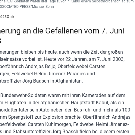
sche ISAF-Soldaten waren drei Tage zuvor in Kabul einem Selbstmordanschlag zum Op
/ASSOCIATED PRESS/Michael Sohn
2025
ek
nerung an die Gefallenen vom 7. Juni
3
nnerungen bleiben bis heute, auch wenn die Zeit der großen
seinsätze vorbei ist. Heute vor 22 Jahren, am 7. Juni 2003,
Oberfähnrich Andrejas Beljo, Oberfeldwebel Carsten
gen, Feldwebel Helmi Jimenez-Paradies und
teroffizier Jörg Baasch in Afghanistan.
r Bundeswehr-Soldaten waren mit ihren Kameraden auf dem
 Flughafen in der afghanischen Hauptstadt Kabul, als ein
ordattentäter sein Auto neben den Bus fuhr und mehr als 100
mm Sprengstoff zur Explosion brachte. Oberfähnrich Andrejas
Oberfeldwebel Carsten Kühlmorgen, Feldwebel Helmi Jimenez-
s und Stabsunteroffizier Jörg Baasch fielen bei diesem ersten