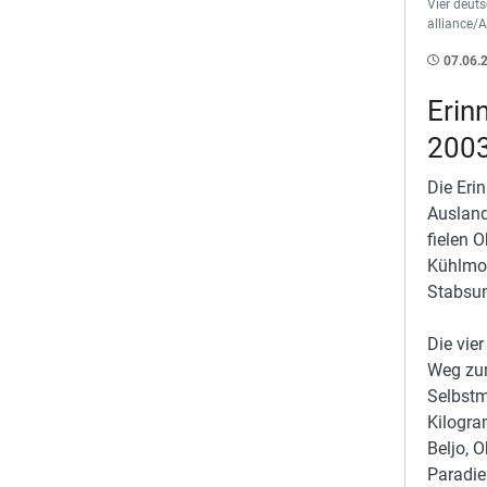
Vier deut
alliance
07.06.
Erin
200
Die Eri
Ausland
fielen 
Kühlmor
Stabsun
Die vie
Weg zum
Selbstm
Kilogra
Beljo, 
Paradie