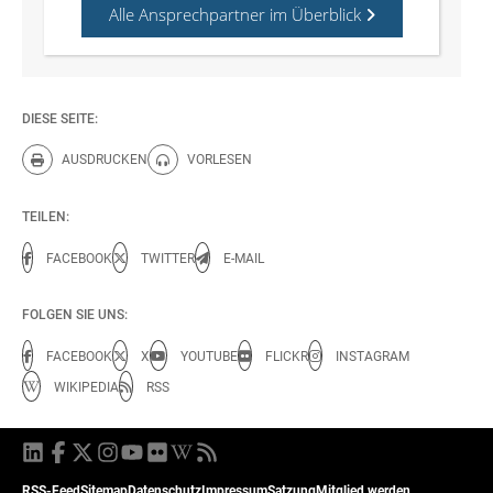
Alle Ansprechpartner im Überblick
DIESE SEITE:
AUSDRUCKEN
VORLESEN
Diese Seite drucken.
Diese Seite vorlesen.
TEILEN:
FACEBOOK
TWITTER
E-MAIL
FOLGEN SIE UNS:
FACEBOOK
X
YOUTUBE
FLICKR
INSTAGRAM
WIKIPEDIA
RSS
RSS-Feed
Sitemap
Datenschutz
Impressum
Satzung
Mitglied werden