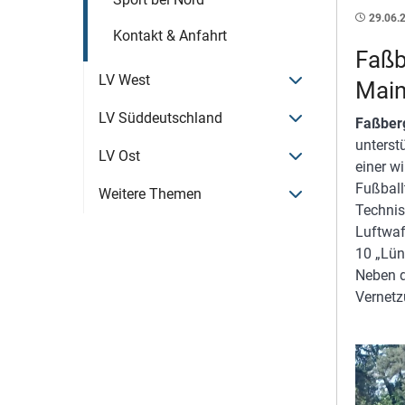
29.06.
Kontakt & Anfahrt
Faßb
Menü öffnen
LV West
Main
Menü öffnen
LV Süddeutschland
Faßber
unterst
Menü öffnen
LV Ost
einer w
Fußball
Menü öffnen
Weitere Themen
Technis
Luftwaf
10 „Lün
Neben d
Vernetz