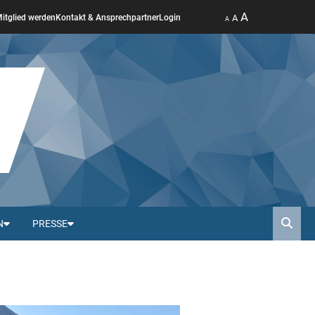
A
A
itglied werden
Kontakt & Ansprechpartner
Login
A
N
PRESSE
Such