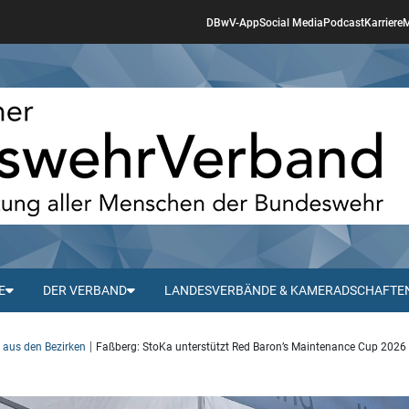
DBwV-App
Social Media
Podcast
Karriere
M
E
DER VERBAND
LANDESVERBÄNDE & KAMERADSCHAFTE
s aus den Bezirken
Faßberg: StoKa unterstützt Red Baron’s Maintenance Cup 2026