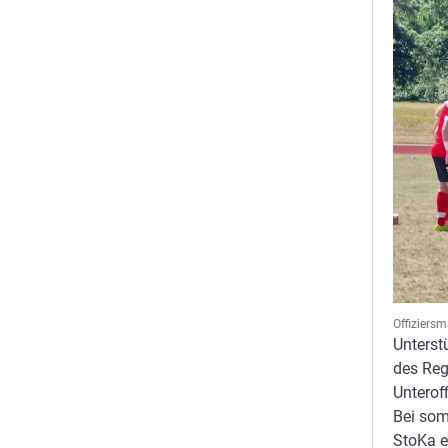
Offiziers
Unterst
des Reg
Unterof
Bei som
StoKa e