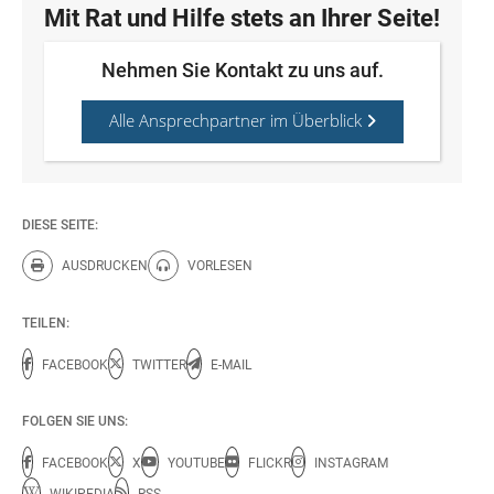
Mit Rat und Hilfe stets an Ihrer Seite!
Nehmen Sie Kontakt zu uns auf.
Alle Ansprechpartner im Überblick
DIESE SEITE:
AUSDRUCKEN
VORLESEN
Diese Seite drucken.
Diese Seite vorlesen.
TEILEN:
FACEBOOK
TWITTER
E-MAIL
FOLGEN SIE UNS:
FACEBOOK
X
YOUTUBE
FLICKR
INSTAGRAM
WIKIPEDIA
RSS