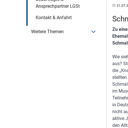
Ansprechpartner LGSt
31.07.
Schm
Kontakt & Anfahrt
Zu eine
Menü öffnen
Weitere Themen
Ehemali
Schmalk
Wie sie
aus? St
die „Kn
stellte
Schmalk
im Muse
Teilneh
in Deut
nicht a
aktive J
den All