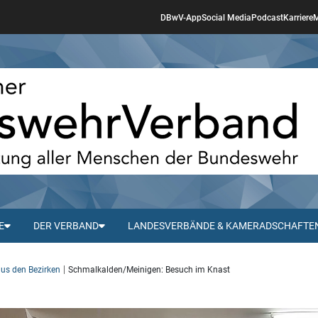
DBwV-App
Social Media
Podcast
Karriere
M
E
DER VERBAND
LANDESVERBÄNDE & KAMERADSCHAFTE
aus den Bezirken
Schmalkalden/Meinigen: Besuch im Knast