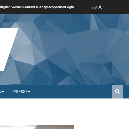
A
A
itglied werden
Kontakt & Ansprechpartner
Login
A
N
PRESSE
Such