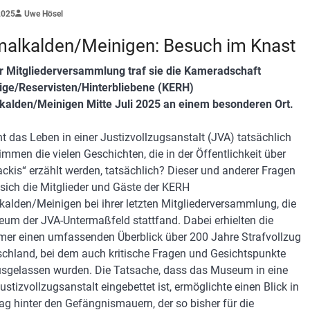
2025
Uwe Hösel
alkalden/Meinigen: Besuch im Knast
r Mitgliederversammlung traf sie die Kameradschaft
ge/Reservisten/Hinterbliebene (KERH)
alden/Meinigen Mitte Juli 2025 an einem besonderen Ort.
ht das Leben in einer Justizvollzugsanstalt (JVA) tatsächlich
immen die vielen Geschichten, die in der Öffentlichkeit über
ackis“ erzählt werden, tatsächlich? Dieser und anderer Fragen
n sich die Mitglieder und Gäste der KERH
alden/Meinigen bei ihrer letzten Mitgliederversammlung, die
um der JVA-Untermaßfeld stattfand. Dabei erhielten die
mer einen umfassenden Überblick über 200 Jahre Strafvollzug
schland, bei dem auch kritische Fragen und Gesichtspunkte
usgelassen wurden. Die Tatsache, dass das Museum in eine
ustizvollzugsanstalt eingebettet ist, ermöglichte einen Blick in
tag hinter den Gefängnismauern, der so bisher für die