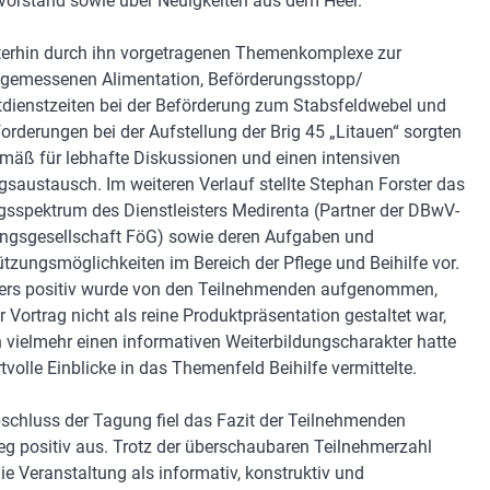
orstand sowie über Neuigkeiten aus dem Heer.
terhin durch ihn vorgetragenen Themenkomplexe zur
gemessenen Alimentation, Beförderungsstopp/
dienstzeiten bei der Beförderung zum Stabsfeldwebel und
orderungen bei der Aufstellung der Brig 45 „Litauen“ sorgten
mäß für lebhafte Diskussionen und einen intensiven
saustausch. Im weiteren Verlauf stellte Stephan Forster das
gsspektrum des Dienstleisters Medirenta (Partner der DBwV-
ngsgesellschaft FöG) sowie deren Aufgaben und
ützungsmöglichkeiten im Bereich der Pflege und Beihilfe vor.
rs positiv wurde von den Teilnehmenden aufgenommen,
r Vortrag nicht als reine Produktpräsentation gestaltet war,
 vielmehr einen informativen Weiterbildungscharakter hatte
tvolle Einblicke in das Themenfeld Beihilfe vermittelte.
chluss der Tagung fiel das Fazit der Teilnehmenden
g positiv aus. Trotz der überschaubaren Teilnehmerzahl
ie Veranstaltung als informativ, konstruktiv und