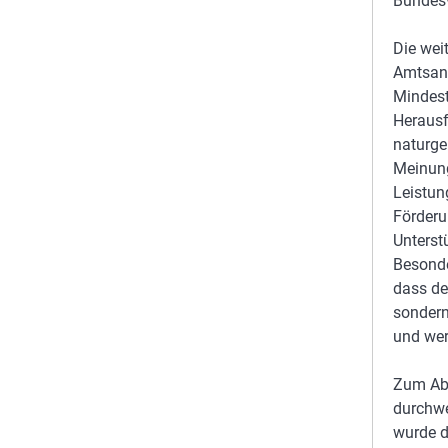
Bundesv
Die wei
Amtsan
Mindest
Herausf
naturge
Meinung
Leistun
Förderu
Unterst
Besonde
dass de
sondern
und wer
Zum Abs
durchwe
wurde d