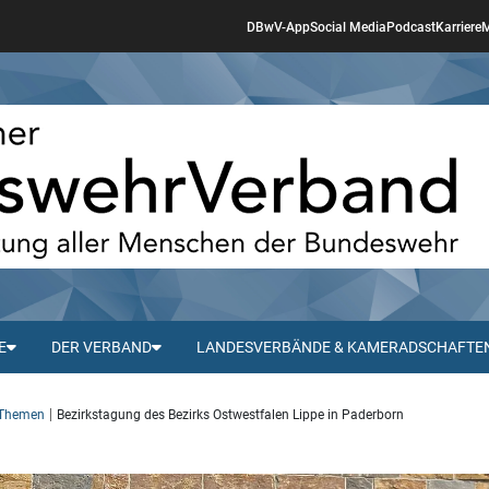
DBwV-App
Social Media
Podcast
Karriere
M
E
DER VERBAND
LANDESVERBÄNDE & KAMERADSCHAFTE
 Themen
Bezirkstagung des Bezirks Ostwestfalen Lippe in Paderborn