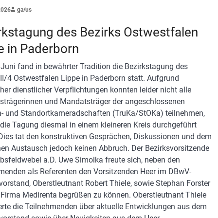
2026
ga/us
rkstagung des Bezirks Ostwestfalen
e in Paderborn
Juni fand in bewährter Tradition die Bezirkstagung des
 II/4 Ostwestfalen Lippe in Paderborn statt. Aufgrund
her dienstlicher Verpflichtungen konnten leider nicht alle
trägerinnen und Mandatsträger der angeschlossenen
- und Standortkameradschaften (TruKa/StOKa) teilnehmen,
die Tagung diesmal in einem kleineren Kreis durchgeführt
Dies tat den konstruktiven Gesprächen, Diskussionen und dem
hen Austausch jedoch keinen Abbruch. Der Bezirksvorsitzende
bsfeldwebel a.D. Uwe Simolka freute sich, neben den
menden als Referenten den Vorsitzenden Heer im DBwV-
orstand, Oberstleutnant Robert Thiele, sowie Stephan Forster
 Firma Medirenta begrüßen zu können. Oberstleutnant Thiele
erte die Teilnehmenden über aktuelle Entwicklungen aus dem