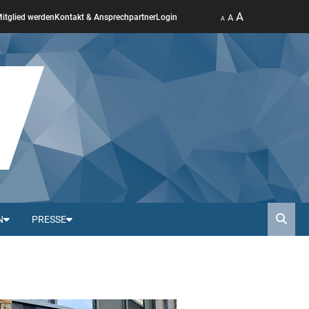
A
A
itglied werden
Kontakt & Ansprechpartner
Login
A
N
PRESSE
Such