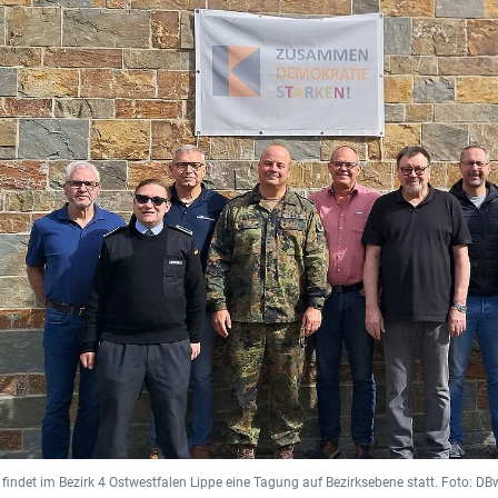
h findet im Bezirk 4 Ostwestfalen Lippe eine Tagung auf Bezirksebene statt. Foto: D