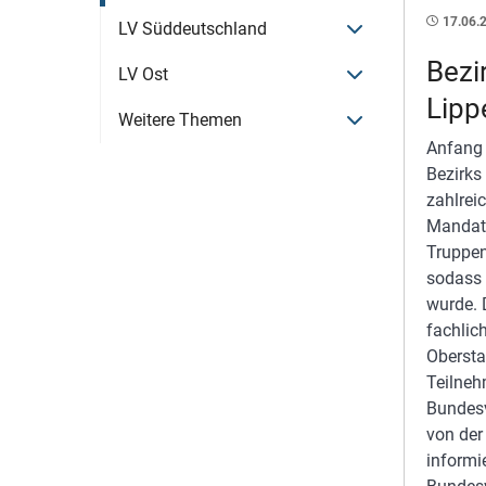
17.06.
Menü öffnen
LV Süddeutschland
Bezi
Menü öffnen
LV Ost
Lipp
Menü öffnen
Weitere Themen
Anfang 
Bezirks
zahlreic
Mandats
Truppen
sodass 
wurde. 
fachlic
Obersta
Teilneh
Bundesv
von der
informi