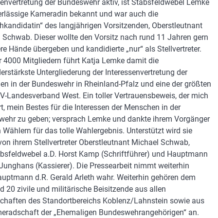
senvertretung der Bundeswehr aktiv, ist Stabsfeldwebel Lemke
erlässige Kameradin bekannt und war auch die
kandidatin“ des langjährigen Vorsitzenden, Oberstleutnant
 Schwab. Dieser wollte den Vorsitz nach rund 11 Jahren gern
ere Hände übergeben und kandidierte „nur“ als Stellvertreter.
r 4000 Mitgliedern führt Katja Lemke damit die
derstärkste Untergliederung der Interessenvertretung der
n in der Bundeswehr in Rheinland-Pfalz und eine der größten
-Landesverband West. Ein toller Vertrauensbeweis, der mich
rt, mein Bestes für die Interessen der Menschen in der
ehr zu geben; versprach Lemke und dankte ihrem Vorgänger
 Wählern für das tolle Wahlergebnis. Unterstützt wird sie
 von ihrem Stellvertreter Oberstleutnant Michael Schwab,
bsfeldwebel a.D. Horst Kamp (Schriftführer) und Hauptmann
 Junghans (Kassierer). Die Pressearbeit nimmt weiterhin
uptmann d.R. Gerald Arleth wahr. Weiterhin gehören dem
d 20 zivile und militärische Beisitzende aus allen
chaften des Standortbereichs Koblenz/Lahnstein sowie aus
eradschaft der „Ehemaligen Bundeswehrangehörigen“ an.