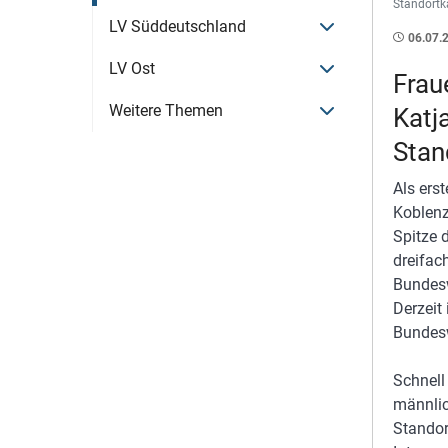
Standortk
Menü öffnen
LV Süddeutschland
06.07.
Menü öffnen
LV Ost
Frau
Menü öffnen
Weitere Themen
Katj
Stan
Als ers
Koblenz
Spitze 
dreifach
Bundesw
Derzeit 
Bundesw
Schnell
männlic
Standor