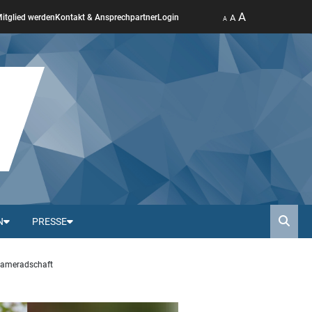
A
A
itglied werden
Kontakt & Ansprechpartner
Login
A
N
PRESSE
Such
tkameradschaft