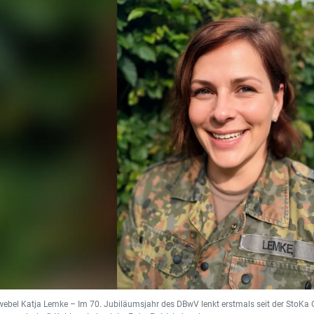
webel Katja Lemke – Im 70. Jubiläumsjahr des DBwV lenkt erstmals seit der StoKa 