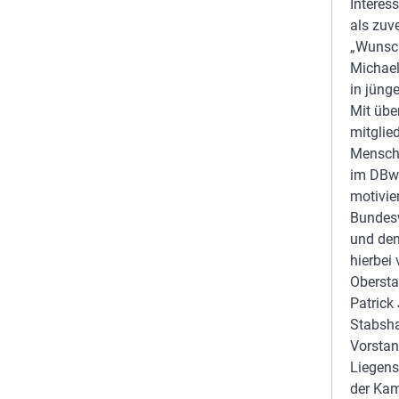
Interes
als zuv
„Wunsch
Michael
in jüng
Mit übe
mitglie
Mensche
im DBwV
motivie
Bundesw
und den
hierbei
Obersta
Patrick
Stabsha
Vorstan
Liegens
der Kam