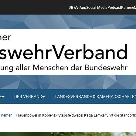
DBwV-App
Social Media
Podcast
Karriere
M
E
DER VERBAND
LANDESVERBÄNDE & KAMERADSCHAFTE
 Themen
Frauenpower in Koblenz - Stabsfeldwebel Katja Lemke führt die Standor