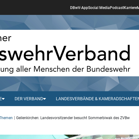
DBwV-App
Social Media
Podcast
Karriere
M
E
DER VERBAND
LANDESVERBÄNDE & KAMERADSCHAFTE
 Themen
Geilenkirchen: Landesvorsitzender besucht Sommerbiwak des ZVBw