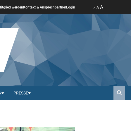
A
A
itglied werden
Kontakt & Ansprechpartner
Login
A
N
PRESSE
Such