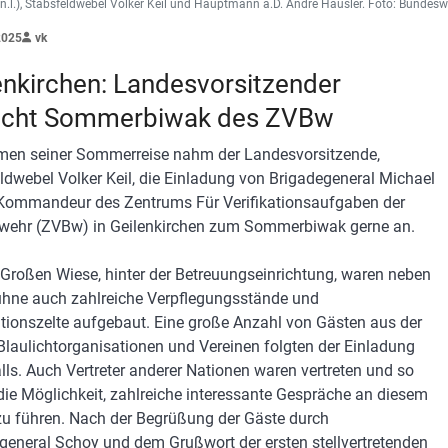
.n.l.), Stabsfeldwebel Volker Keil und Hauptmann a.D. André Häusler. Foto: Bundes
2025
vk
enkirchen: Landesvorsitzender
ucht Sommerbiwak des ZVBw
en seiner Sommerreise nahm der Landesvorsitzende,
ldwebel Volker Keil, die Einladung von Brigadegeneral Michael
Kommandeur des Zentrums Für Verifikationsaufgaben der
ehr (ZVBw) in Geilenkirchen zum Sommerbiwak gerne an.
 Großen Wiese, hinter der Betreuungseinrichtung, waren neben
ühne auch zahlreiche Verpflegungsstände und
tionszelte aufgebaut. Eine große Anzahl von Gästen aus der
, Blaulichtorganisationen und Vereinen folgten der Einladung
alls. Auch Vertreter anderer Nationen waren vertreten und so
die Möglichkeit, zahlreiche interessante Gespräche an diesem
u führen. Nach der Begrüßung der Gäste durch
general Schoy und dem Grußwort der ersten stellvertretenden