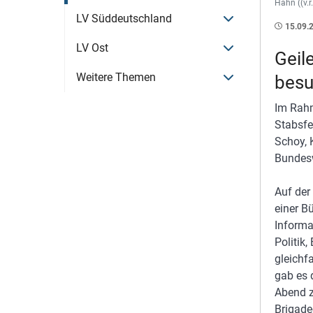
Hahn ((v.r
Menü öffnen
LV Süddeutschland
15.09.
Menü öffnen
LV Ost
Geil
Menü öffnen
Weitere Themen
bes
Im Rahm
Stabsfe
Schoy, 
Bundesw
Auf der
einer B
Informa
Politik
gleichf
gab es 
Abend z
Brigade