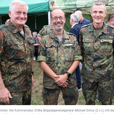
kirchen: Der Kommandeur ZVBw, Brigadegeneralgeneral Michael Schoy (2.v.r.), mit 