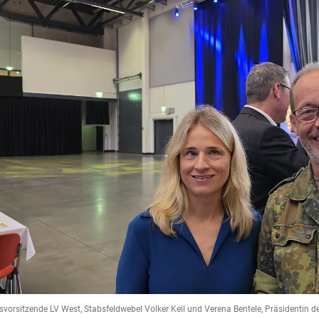
svorsitzende LV West, Stabsfeldwebel Volker Keil und Verena Bentele, Präsidentin 