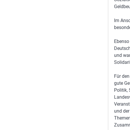
Geldbeu
Im Ansc
besonde
Ebenso 
Deutsch
und war
Solidar
Für den
gute Ge
Politik,
Landesv
Veranst
und der
Themen 
Zusamme