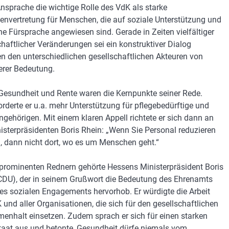
Ansprache die wichtige Rolle des VdK als starke
senvertretung für Menschen, die auf soziale Unterstützung und
che Fürsprache angewiesen sind. Gerade in Zeiten vielfältiger
chaftlicher Veränderungen sei ein konstruktiver Dialog
n den unterschiedlichen gesellschaftlichen Akteuren von
rer Bedeutung.
 Gesundheit und Rente waren die Kernpunkte seiner Rede.
orderte er u.a. mehr Unterstützung für pflegebedürftige und
ngehörigen. Mit einem klaren Appell richtete er sich dann an
isterpräsidenten Boris Rhein: „Wenn Sie Personal reduzieren
 dann nicht dort, wo es um Menschen geht.“
prominenten Rednern gehörte Hessens Ministerpräsident Boris
CDU), der in seinem Grußwort die Bedeutung des Ehrenamts
es sozialen Engagements hervorhob. Er würdigte die Arbeit
 und aller Organisationen, die sich für den gesellschaftlichen
nhalt einsetzen. Zudem sprach er sich für einen starken
taat aus und betonte, Gesundheit dürfe niemals vom