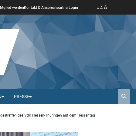
A
A
itglied werden
Kontakt & Ansprechpartner
Login
A
N
PRESSE
Such
destreffen des VdK Hessen-Thüringen auf dem Hessentag