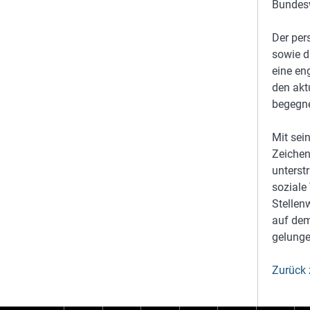
Bundesw
Der per
sowie d
eine en
den akt
begegn
Mit sei
Zeichen
unterst
soziale
Stellen
auf dem
gelung
Zurück 