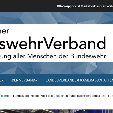
DBwV-App
Social Media
Podcast
Karriere
M
E
DER VERBAND
LANDESVERBÄNDE & KAMERADSCHAFTE
 Themen
Landesvorsitzender West des Deutschen BundeswehrVerbandes beim Lan