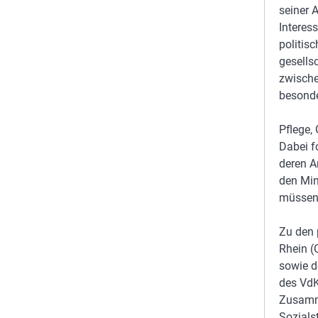
seiner 
Interes
politis
gesells
zwische
besonde
Pflege,
Dabei f
deren A
den Min
müssen,
Zu den 
Rhein (
sowie d
des VdK
Zusamme
Sozials