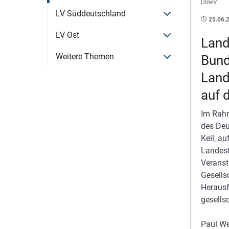
DBwV
Menü öffnen
LV Süddeutschland
25.06.
Menü öffnen
LV Ost
Land
Menü öffnen
Weitere Themen
Bun
Land
auf 
Im Rahm
des Deu
Keil, a
Landest
Veranst
Gesells
Herausf
gesells
Paul We