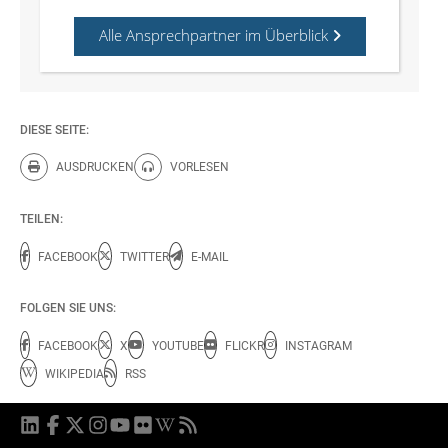
Alle Ansprechpartner im Überblick
DIESE SEITE:
AUSDRUCKEN
VORLESEN
Diese Seite drucken.
Diese Seite vorlesen.
TEILEN:
FACEBOOK
TWITTER
E-MAIL
FOLGEN SIE UNS:
FACEBOOK
X
YOUTUBE
FLICKR
INSTAGRAM
WIKIPEDIA
RSS