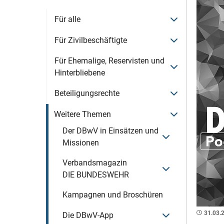
Menü öffnen
Für alle
Menü öffnen
Für Zivilbeschäftigte
Für Ehemalige, Reservisten und
Menü öffnen
Hinterbliebene
Menü öffnen
Beteiligungsrechte
Menü öffnen
Weitere Themen
Der DBwV in Einsätzen und
Menü öffnen
Missionen
Verbandsmagazin
Menü öffnen
DIE BUNDESWEHR
Kampagnen und Broschüren
31.03.
Menü öffnen
Die DBwV-App