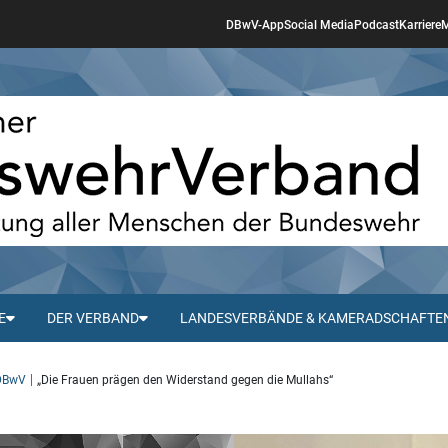
DBwV-App
Social Media
Podcast
Karriere
M
E
DER VERBAND
LANDESVERBÄNDE & KAMERADSCHAFTE
 DBwV
„Die Frauen prägen den Widerstand gegen die Mullahs“