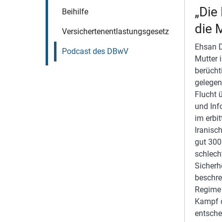
„Die
Beihilfe
die 
Versichertenentlastungsgesetz
Ehsan D
Podcast des DBwV
Mutter 
berücht
gelegen
Flucht 
und Inf
im erbi
Iranisc
gut 300.
schlech
Sicherh
beschre
Regime 
Kampf d
entsche