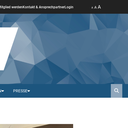
A
A
itglied werden
Kontakt & Ansprechpartner
Login
A
N
PRESSE
Such