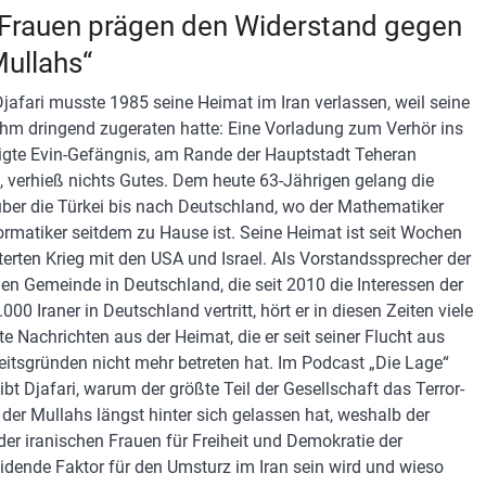
 Frauen prägen den Widerstand gegen
Mullahs“
jafari musste 1985 seine Heimat im Iran verlassen, weil seine
ihm dringend zugeraten hatte: Eine Vorladung zum Verhör ins
igte Evin-Gefängnis, am Rande der Hauptstadt Teheran
, verhieß nichts Gutes. Dem heute 63-Jährigen gelang die
über die Türkei bis nach Deutschland, wo der Mathematiker
ormatiker seitdem zu Hause ist. Seine Heimat ist seit Wochen
tterten Krieg mit den USA und Israel. Als Vorstandssprecher der
hen Gemeinde in Deutschland, die seit 2010 die Interessen der
000 Iraner in Deutschland vertritt, hört er in diesen Zeiten viele
te Nachrichten aus der Heimat, die er seit seiner Flucht aus
eitsgründen nicht mehr betreten hat. Im Podcast „Die Lage“
ibt Djafari, warum der größte Teil der Gesellschaft das Terror-
der Mullahs längst hinter sich gelassen hat, weshalb der
er iranischen Frauen für Freiheit und Demokratie der
idende Faktor für den Umsturz im Iran sein wird und wieso