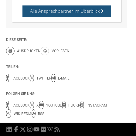
Alle Ansprechpartner im Überblick
DIESE SEITE:
AUSDRUCKEN
VORLESEN
Diese Seite drucken.
Diese Seite vorlesen.
TEILEN:
FACEBOOK
TWITTER
E-MAIL
FOLGEN SIE UNS:
FACEBOOK
X
YOUTUBE
FLICKR
INSTAGRAM
WIKIPEDIA
RSS