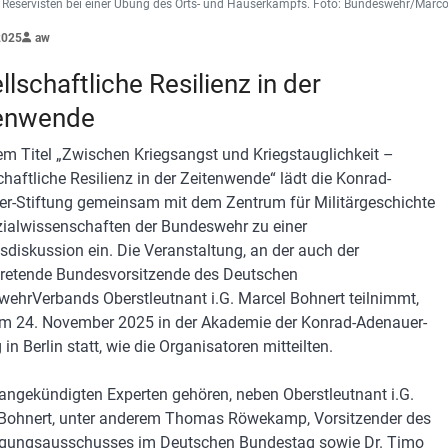
t Reservisten bei einer Übung des Orts- und Häuserkampfs. Foto: Bundeswehr/Marc
2025
aw
llschaftliche Resilienz in der
enwende
em Titel „Zwischen Kriegsangst und Kriegstauglichkeit –
chaftliche Resilienz in der Zeitenwende“ lädt die Konrad-
r-Stiftung gemeinsam mit dem Zentrum für Militärgeschichte
ialwissenschaften der Bundeswehr zu einer
diskussion ein. Die Veranstaltung, an der auch der
rtretende Bundesvorsitzende des Deutschen
ehrVerbands Oberstleutnant i.G. Marcel Bohnert teilnimmt,
am 24. November 2025 in der Akademie der Konrad-Adenauer-
 in Berlin statt, wie die Organisatoren mitteilten.
angekündigten Experten gehören, neben Oberstleutnant i.G.
Bohnert, unter anderem Thomas Röwekamp, Vorsitzender des
igungsausschusses im Deutschen Bundestag sowie Dr. Timo