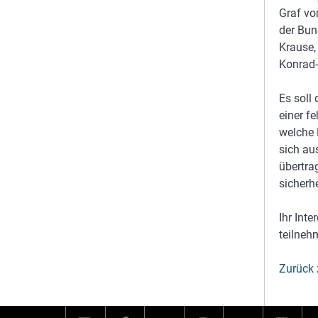
Graf vo
der Bun
Krause, 
Konrad-
Es soll
einer f
welche 
sich au
übertra
sicherh
Ihr Int
teilneh
Zurück 