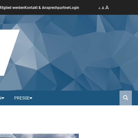
A
A
itglied werden
Kontakt & Ansprechpartner
Login
A
N
PRESSE
Such