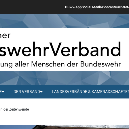
DBwV-App
Social Media
Podcast
Karriere
M
E
DER VERBAND
LANDESVERBÄNDE & KAMERADSCHAFTE
 in der Zeitenwende