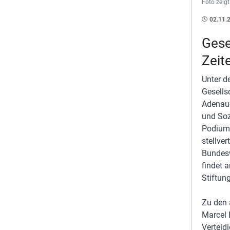
Foto zeig
02.11.
Gese
Zeit
Unter d
Gesells
Adenaue
und Soz
Podiums
stellve
Bundesw
findet 
Stiftung
Zu den 
Marcel 
Verteid