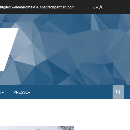
A
A
itglied werden
Kontakt & Ansprechpartner
Login
A
N
PRESSE
Such