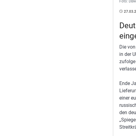
Foto: DB
27.03.
Deut
eing
Die von
in der 
zufolge
verlass
Ende Ja
Liefer
einer e
russisc
den deu
„Spiege
Streitk