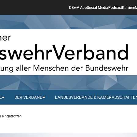
DBwV-App
Social Media
Podcast
Karriere
M
E
DER VERBAND
LANDESVERBÄNDE & KAMERADSCHAFTE
 eingetroffen