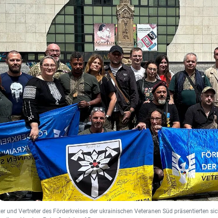
zer und Vertreter des Förderkreises der ukrainischen Veteranen Süd präsentierten 