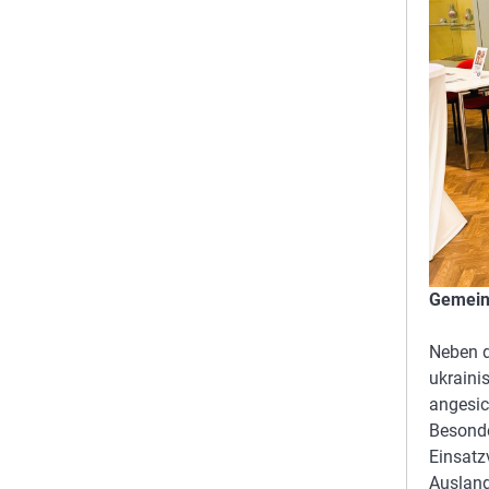
Gemein
Neben d
ukraini
angesic
Besonde
Einsatz
Ausland