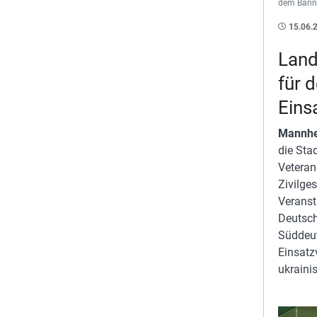
dem Banne
15.06.
Land
für 
Eins
Mannh
die St
Veteran
Zivilge
Veranst
Deutsc
Süddeu
Einsatz
ukraini