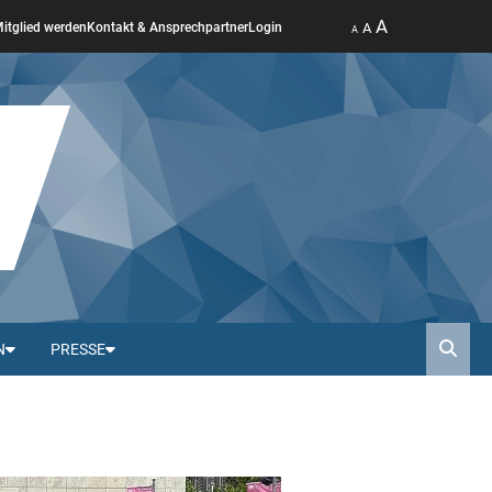
A
A
itglied werden
Kontakt & Ansprechpartner
Login
A
N
PRESSE
Such