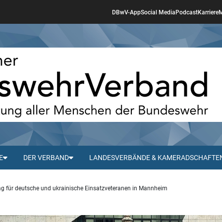
DBwV-App
Social Media
Podcast
Karriere
M
E
DER VERBAND
LANDESVERBÄNDE & KAMERADSCHAFTE
g für deutsche und ukrainische Einsatzveteranen in Mannheim