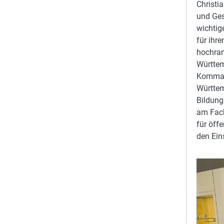
Christi
und Ges
wichtig
für ihr
hochran
Württem
Komman
Württem
Bildung
am Fac
für öff
den Ein