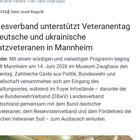
r ihres Vereins. Foto: Gerd-Josef Bopp
2026
Gerd-Josef Bopp/ik
esverband unterstützt Veteranentag
deutsche und ukrainische
atzveteranen in Mannheim
eim
. Mit einem würdigen und vielseitigen Programm beging
adt Mannheim am 14. Juni 2026 im Museum Zeughaus den
entag. Zahlreiche Gäste aus Politik, Bundeswehr und
sellschaft versammelten sich am Eingang des
altungsortes, während im Foyer Infostände – darunter der
he BundeswehrVerband (DBwV) Landesverband
tschland gemeinsam mit dem Bund deutscher
veteranen, dem Reservistenverband und dem Förderkreis der
schen Veteranen Süd – zum Austausch einluden.