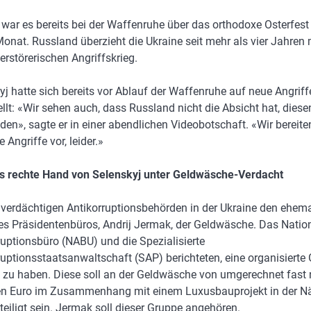
 war es bereits bei der Waffenruhe über das orthodoxe Osterfest
onat. Russland überzieht die Ukraine seit mehr als vier Jahren 
erstörerischen Angriffskrieg.
yj hatte sich bereits vor Ablauf der Waffenruhe auf neue Angriff
ellt: «Wir sehen auch, dass Russland nicht die Absicht hat, diese
den», sagte er in einer abendlichen Videobotschaft. «Wir bereite
 Angriffe vor, leider.»
 rechte Hand von Selenskyj unter Geldwäsche-Verdacht
 verdächtigen Antikorruptionsbehörden in der Ukraine den ehem
des Präsidentenbüros, Andrij Jermak, der Geldwäsche. Das Natio
ruptionsbüro (NABU) und die Spezialisierte
ruptionsstaatsanwaltschaft (SAP) berichteten, eine organisierte
t zu haben. Diese soll an der Geldwäsche von umgerechnet fast
en Euro im Zusammenhang mit einem Luxusbauprojekt in der N
teiligt sein. Jermak soll dieser Gruppe angehören.