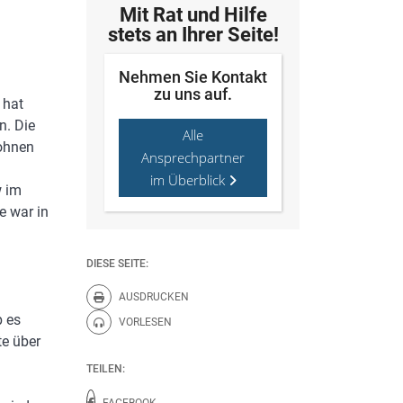
Mit Rat und Hilfe
stets an Ihrer Seite!
Nehmen Sie Kontakt
zu uns auf.
 hat
n. Die
Alle
rohnen
Ansprechpartner
im Überblick
w im
e war in
DIESE SEITE:
AUSDRUCKEN
Diese Seite drucken.
b es
VORLESEN
Diese Seite vorlesen.
te über
TEILEN:
FACEBOOK