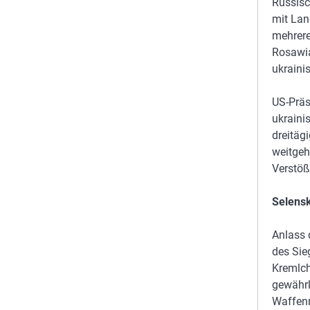
Russisc
mit Lan
mehrere
Rosawia
ukraini
US-Präs
ukraini
dreitäg
weitgeh
Verstöß
Selensk
Anlass 
des Sie
Kremlch
gewährl
Waffenr