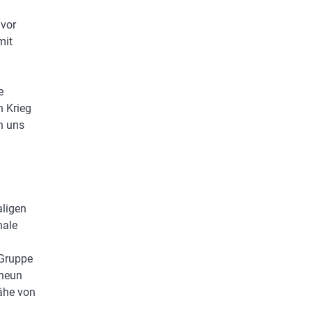
 vor
mit
e
n Krieg
n uns
aligen
nale
 Gruppe
 neun
ähe von