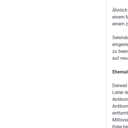
Ähnlich
einem M
einem z
Selensk
eingest
zu been
auf neue
Ehemals
Derweil
Leiter 
Antikor
Antikor
enttarn
Million
Kiew be