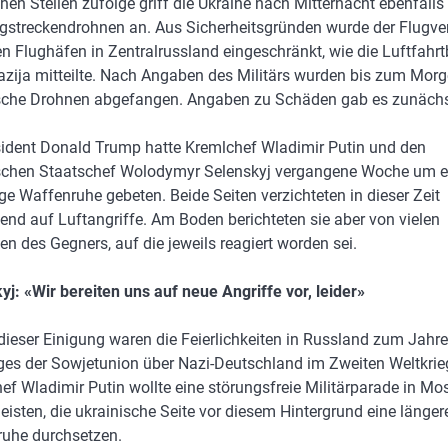
hen Stellen zufolge griff die Ukraine nach Mitternacht ebenfalls
gstreckendrohnen an. Aus Sicherheitsgründen wurde der Flugve
n Flughäfen in Zentralrussland eingeschränkt, wie die Luftfahr
zija mitteilte. Nach Angaben des Militärs wurden bis zum Mor
sche Drohnen abgefangen. Angaben zu Schäden gab es zunächst
ident Donald Trump hatte Kremlchef Wladimir Putin und den
schen Staatschef Wolodymyr Selenskyj vergangene Woche um e
ige Waffenruhe gebeten. Beide Seiten verzichteten in dieser Zeit
end auf Luftangriffe. Am Boden berichteten sie aber von vielen
en des Gegners, auf die jeweils reagiert worden sei.
yj: «Wir bereiten uns auf neue Angriffe vor, leider»
dieser Einigung waren die Feierlichkeiten in Russland zum Jahr
ges der Sowjetunion über Nazi-Deutschland im Zweiten Weltkrie
ef Wladimir Putin wollte eine störungsfreie Militärparade in M
eisten, die ukrainische Seite vor diesem Hintergrund eine länger
uhe durchsetzen.