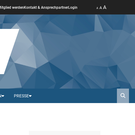
A
A
itglied werden
Kontakt & Ansprechpartner
Login
A
N
PRESSE
Such