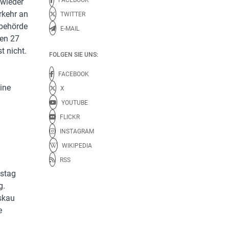
 wieder
rkehr an
TWITTER
tbehörde
E-MAIL
gen 27
 nicht.
FOLGEN SIE UNS:
FACEBOOK
ine
X
YOUTUBE
FLICKR
INSTAGRAM
WIKIPEDIA
RSS
estag
g.
oskau
e