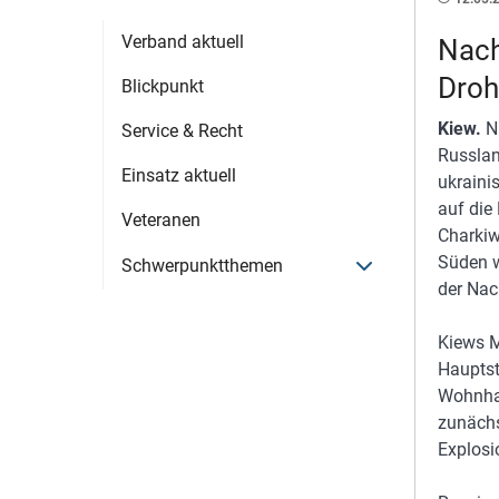
Verband aktuell
Nach
Droh
Blickpunkt
Kiew.
Nu
Service & Recht
Russlan
Einsatz aktuell
ukraini
auf die
Veteranen
Charkiw
Süden w
Menü öffnen
Schwerpunktthemen
der Nac
Kiews M
Hauptst
Wohnhau
zunächs
Explosi