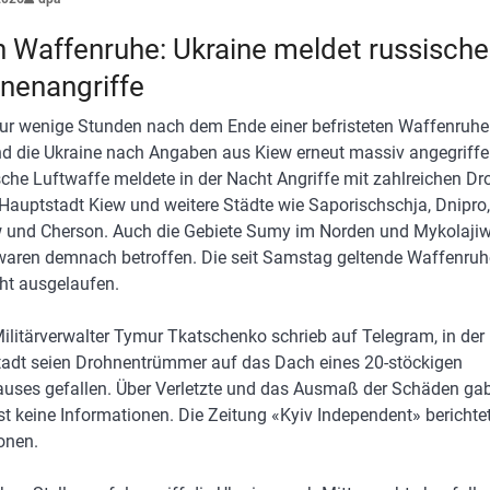
 Waffenruhe: Ukraine meldet russische
nenangriffe
r wenige Stunden nach dem Ende einer befristeten Waffenruhe
d die Ukraine nach Angaben aus Kiew erneut massiv angegriffe
sche Luftwaffe meldete in der Nacht Angriffe mit zahlreichen D
 Hauptstadt Kiew und weitere Städte wie Saporischschja, Dnipro,
 und Cherson. Auch die Gebiete Sumy im Norden und Mykolaji
aren demnach betroffen. Die seit Samstag geltende Waffenruh
ht ausgelaufen.
ilitärverwalter Tymur Tkatschenko schrieb auf Telegram, in der
adt seien Drohnentrümmer auf das Dach eines 20-stöckigen
ses gefallen. Über Verletzte und das Ausmaß der Schäden ga
t keine Informationen. Die Zeitung «Kyiv Independent» berichte
onen.