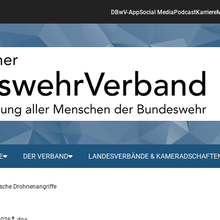
DBwV-App
Social Media
Podcast
Karriere
M
E
DER VERBAND
LANDESVERBÄNDE & KAMERADSCHAFTE
ische Drohnenangriffe
2026
dpa