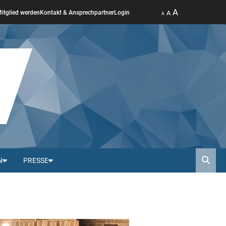
A
A
itglied werden
Kontakt & Ansprechpartner
Login
A
N
PRESSE
Such