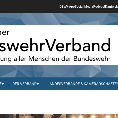
DBwV-App
Social Media
Podcast
Karriere
M
E
DER VERBAND
LANDESVERBÄNDE & KAMERADSCHAFTE