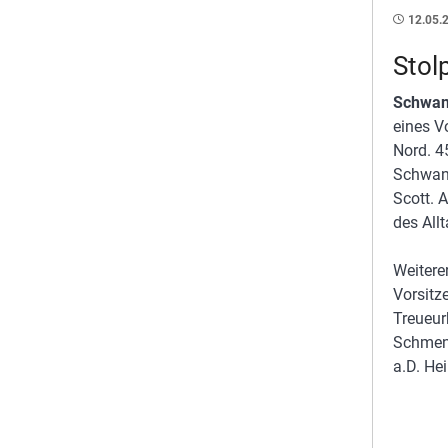
12.05.
Stol
Schwan
eines V
Nord. 4
Schwane
Scott. A
des Allt
Weitere
Vorsitz
Treueur
Schmeng
a.D. He