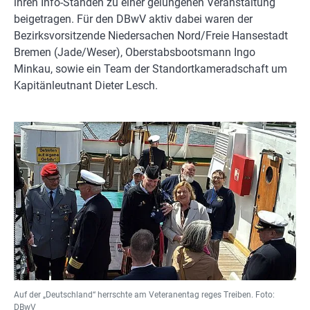
ihren Info-Ständen zu einer gelungenen Veranstaltung
beigetragen. Für den DBwV aktiv dabei waren der
Bezirksvorsitzende Niedersachen Nord/Freie Hansestadt
Bremen (Jade/Weser), Oberstabsbootsmann Ingo
Minkau, sowie ein Team der Standortkameradschaft um
Kapitänleutnant Dieter Lesch.
Auf der „Deutschland“ herrschte am Veteranentag reges Treiben. Foto:
DBwV