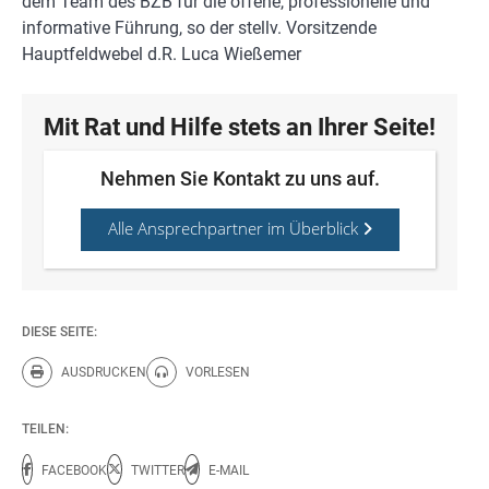
dem Team des BZB für die offene, professionelle und
informative Führung, so der stellv. Vorsitzende
Hauptfeldwebel d.R. Luca Wießemer
Mit Rat und Hilfe stets an Ihrer Seite!
Nehmen Sie Kontakt zu uns auf.
Alle Ansprechpartner im Überblick
DIESE SEITE:
AUSDRUCKEN
VORLESEN
Diese Seite drucken.
Diese Seite vorlesen.
TEILEN:
FACEBOOK
TWITTER
E-MAIL