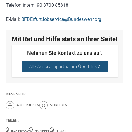
Telefon intern: 90 8700 85818
E-Mail:
BFDErfurtJobservice@Bundeswehr.org
Mit Rat und Hilfe stets an Ihrer Seite!
Nehmen Sie Kontakt zu uns auf.
Alle Ansprechpartner im Überblick
DIESE SEITE:
AUSDRUCKEN
VORLESEN
Diese Seite drucken.
Diese Seite vorlesen.
TEILEN:
FACEBOOK
TWITTER
E-MAIL