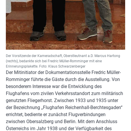
Der Vorsitzende der Kameradschaft, Oberstleutnant a.D. Marcus Hartong
(rechts), bedankte sich bei Fredric Müller-Romminger mit eine
Erinnerungsplakette. Foto: Klaus Schwarzenberger
Der Mitinitiator der Dokumentationsstelle Fredric Müller-
Romminger führte die Gäste durch die Ausstellung. Von
besonderem Interesse war die Entwicklung des
Flughafens vom zivilen Verkehrsstandort zum militärisch
genutzten Fliegerhorst. Zwischen 1933 und 1935 unter
der Bezeichnung „Flughafen Reichenhall-Berchtesgaden“
errichtet, bediente er zunächst Flugverbindungen
zwischen Obersalzberg und Berlin. Mit dem Anschluss
Österreichs im Jahr 1938 und der Verfügbarkeit des