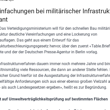
infachungen bei militärischer Infrastruk
ant
Das Verteidigungsministerium will für den schnellen Bau militär
ruktur deutliche Vereinfachungen und eine Lockerung von
uflagen. Das geht aus einem Entwurf für das
rukturbeschleunigungsgesetz hervor, über den zuerst «Table.Brie
ete und der der Deutschen Presse-Agentur in Berlin vorlag.
Infrastrukturverfahren dauern immer noch mehrere Jahre und bi
ltnismäßig viele Ressourcen, die dann an anderer Stelle fehlen. 
icher Grund hierfür ist die Ausgestaltung der Infrastrukturverfah
ielfältige Anforderungen sich aus einer ebenso großen Vielzahl 
 als auch Landesgesetzen ergeben», heißt es zur Begründung.
t auf Umweltverträglichkeitsprüfung auf bestimmten Flächen