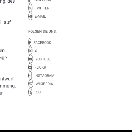
ng, des
TWITTER
E-MAIL
ll auf
FOLGEN SIE UNS:
FACEBOOK
men
X
eige
YOUTUBE
FLICKR
INSTAGRAM
entwurf
WIKIPEDIA
timmung.
RSS
er