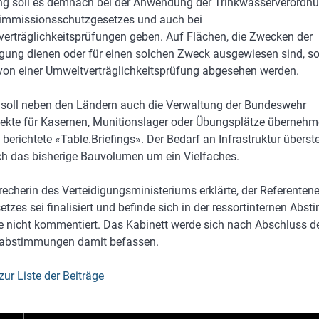
g soll es demnach bei der Anwendung der Trinkwasserverordnu
immissionsschutzgesetzes und auch bei
erträglichkeitsprüfungen geben. Auf Flächen, die Zwecken der
igung dienen oder für einen solchen Zweck ausgewiesen sind, so
von einer Umweltverträglichkeitsprüfung abgesehen werden.
 soll neben den Ländern auch die Verwaltung der Bundeswehr
ekte für Kasernen, Munitionslager oder Übungsplätze überneh
 berichtete «Table.Briefings». Der Bedarf an Infrastruktur überst
 das bisherige Bauvolumen um ein Vielfaches.
recherin des Verteidigungsministeriums erklärte, der Referenten
etzes sei finalisiert und befinde sich in der ressortinternen Abs
e nicht kommentiert. Das Kabinett werde sich nach Abschluss d
tabstimmungen damit befassen.
zur Liste der Beiträge