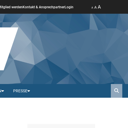
A
A
itglied werden
Kontakt & Ansprechpartner
Login
A
N
PRESSE
Such