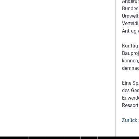
Änderun
Bundes
Umweltv
Verteid
Antrag 
Künftig
Bauproj
können,
demnach
Eine Sp
des Ges
Er werd
Ressor
Zurück 