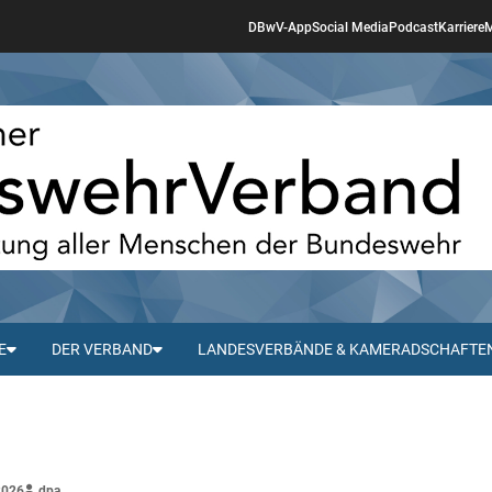
DBwV-App
Social Media
Podcast
Karriere
M
E
DER VERBAND
LANDESVERBÄNDE & KAMERADSCHAFTE
2026
dpa