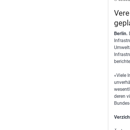
Vere
gepl
Berlin.
Infrast
Umwelta
Infrast
bericht
«Viele 
unverhä
wesentl
deren v
Bundes-
Verzich