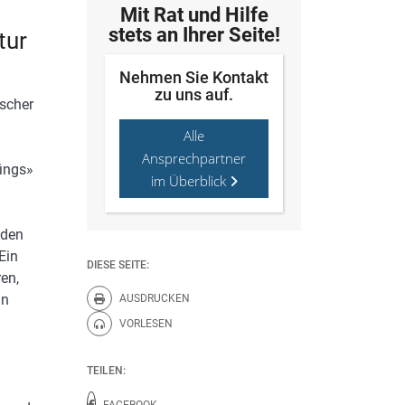
Mit Rat und Hilfe
stets an Ihrer Seite!
tur
Nehmen Sie Kontakt
zu uns auf.
ischer
Alle
Ansprechpartner
fings»
im Überblick
nden
Ein
DIESE SEITE:
ren,
an
AUSDRUCKEN
Diese Seite drucken.
VORLESEN
Diese Seite vorlesen.
TEILEN:
FACEBOOK