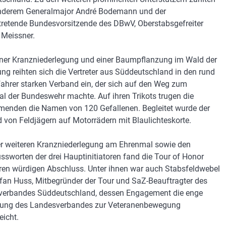
nderem Generalmajor André Bodemann und der
rtretende Bundesvorsitzende des DBwV, Oberstabsgefreiter
Meissner.
ner Kranzniederlegung und einer Baumpflanzung im Wald der
ung reihten sich die Vertreter aus Süddeutschland in den rund
ahrer starken Verband ein, der sich auf den Weg zum
l der Bundeswehr machte. Auf ihren Trikots trugen die
menden die Namen von 120 Gefallenen. Begleitet wurde der
 von Feldjägern auf Motorrädern mit Blaulichteskorte.
er weiteren Kranzniederlegung am Ehrenmal sowie den
ssworten der drei Hauptinitiatoren fand die Tour of Honor
ren würdigen Abschluss. Unter ihnen war auch Stabsfeldwebel
efan Huss, Mitbegründer der Tour und SaZ-Beauftragter des
verbandes Süddeutschland, dessen Engagement die enge
dung des Landesverbandes zur Veteranenbewegung
eicht.