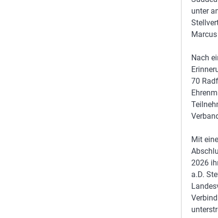
unter a
Stellve
Marcus 
Nach ei
Erinner
70 Radf
Ehrenma
Teilneh
Verband
Mit ein
Abschlu
2026 ih
a.D. St
Landes
Verbin
unterstr