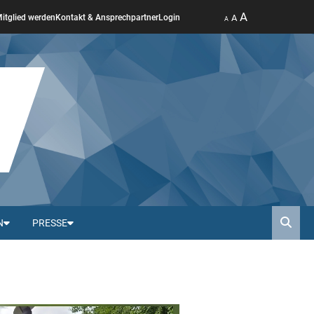
A
A
itglied werden
Kontakt & Ansprechpartner
Login
A
N
PRESSE
Such