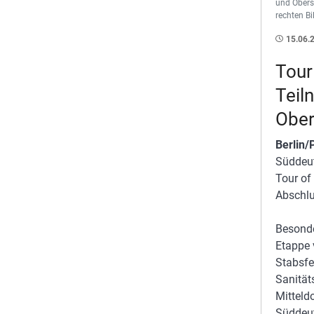
und Obers
rechten Bi
15.06.
Tour
Teil
Ober
Berlin
Süddeut
Tour of
Abschlu
Besonde
Etappe 
Stabsfe
Sanität
Mitteld
Süddeut