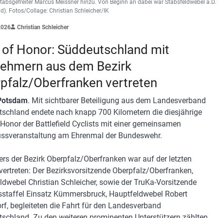
tabsgefreiter Marcus Meissner hinzu. Von Beginn an dabei war Stabsfeldwebel a.D. 
ld). Fotos/Collage: Christian Schleicher/IK
2026
Christian Schleicher
 of Honor: Süddeutschland mit
nehmern aus dem Bezirk
pfalz/Oberfranken vertreten
/Potsdam
. Mit sichtbarer Beteiligung aus dem Landesverband
schland endete nach knapp 700 Kilometern die diesjährige
 Honor der Battlefield Cyclists mit einer gemeinsamen
ssveranstaltung am Ehrenmal der Bundeswehr.
rs der Bezirk Oberpfalz/Oberfranken war auf der letzten
vertreten: Der Bezirksvorsitzende Oberpfalz/Oberfranken,
ldwebel Christian Schleicher, sowie der TruKa-Vorsitzende
sstaffel Einsatz Kümmersbruck, Hauptfeldwebel Robert
orf, begleiteten die Fahrt für den Landesverband
schland. Zu den weiteren prominenten Unterstützern zählten