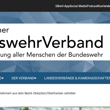
DBwV-App
Social Media
Podcast
Karriere
M
E
DER VERBAND
LANDESVERBÄNDE & KAMERADSCHAFTE
lnehmern aus dem Bezirk Oberpfalz/Oberfranken vertreten