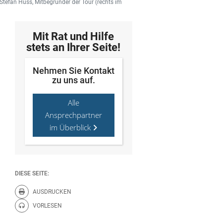
Stefan Huss, Mitbegründer der Tour (rechts im
Mit Rat und Hilfe
stets an Ihrer Seite!
Nehmen Sie Kontakt
zu uns auf.
Alle
Ansprechpartner
im Überblick
DIESE SEITE:
AUSDRUCKEN
Diese Seite drucken.
VORLESEN
Diese Seite vorlesen.