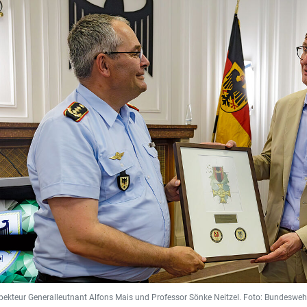
pekteur Generalleutnant Alfons Mais und Professor Sönke Neitzel. Foto: Bundesw