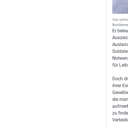
Vier symb
Bundeswe
Er bele
Auszeic
Ausland
Soldate
Notwend
für Leib
Doch di
ihrer Ex
Gesells
die man
aufmerk
zu find
Verteidi