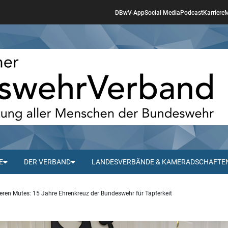
DBwV-App
Social Media
Podcast
Karriere
M
E
DER VERBAND
LANDESVERBÄNDE & KAMERADSCHAFTE
eren Mutes: 15 Jahre Ehrenkreuz der Bundeswehr für Tapferkeit