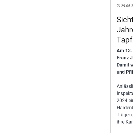
29.06.
Sich
Jahr
Tapf
Am 13. 
Franz J
Damit w
und Pfl
Anlässl
Inspekt
2024 ei
Hardenb
Träger 
ihre K