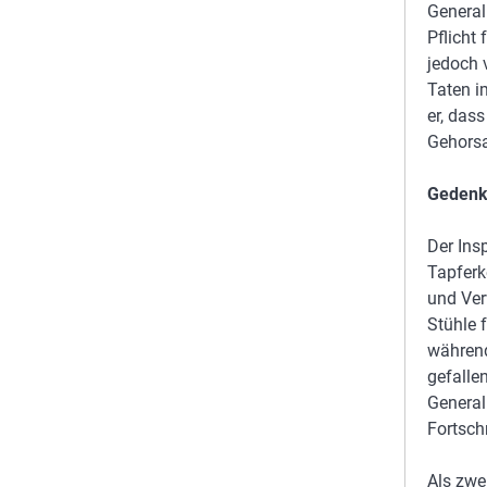
General
Pflicht
jedoch 
Taten i
er, das
Gehorsa
Gedenk
Der Ins
Tapferk
und Ver
Stühle 
während
gefalle
General
Fortsch
Als zwe