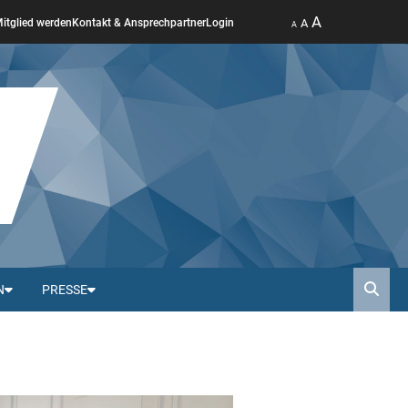
A
A
itglied werden
Kontakt & Ansprechpartner
Login
A
N
PRESSE
Such