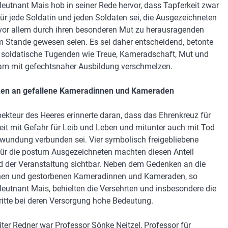
leutnant Mais hob in seiner Rede hervor, dass Tapferkeit zwar
 für jede Soldatin und jeden Soldaten sei, die Ausgezeichneten
vor allem durch ihren besonderen Mut zu herausragenden
m Stande gewesen seien. Es sei daher entscheidend, betonte
s soldatische Tugenden wie Treue, Kameradschaft, Mut und
m mit gefechtsnaher Ausbildung verschmelzen.
en an gefallene Kameradinnen und Kameraden
pekteur des Heeres erinnerte daran, dass das Ehrenkreuz für
eit mit Gefahr für Leib und Leben und mitunter auch mit Tod
wundung verbunden sei. Vier symbolisch freigebliebene
für die postum Ausgezeichneten machten diesen Anteil
 der Veranstaltung sichtbar. Neben dem Gedenken an die
nen und gestorbenen Kameradinnen und Kameraden, so
leutnant Mais, behielten die Versehrten und insbesondere die
ritte bei deren Versorgung hohe Bedeutung.
iter Redner war Professor Sönke Neitzel, Professor für