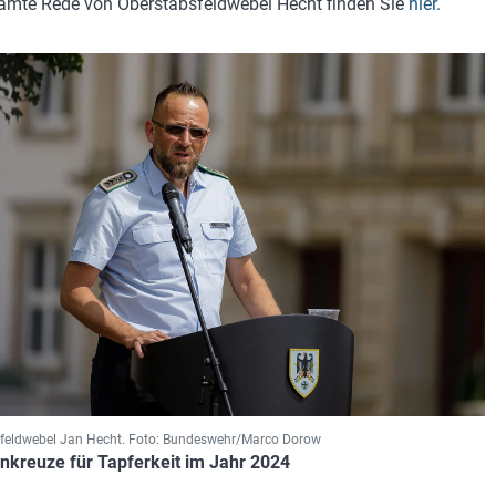
amte Rede von Oberstabsfeldwebel Hecht finden Sie
hier.
feldwebel Jan Hecht. Foto: Bundeswehr/Marco Dorow
nkreuze für Tapferkeit im Jahr 2024