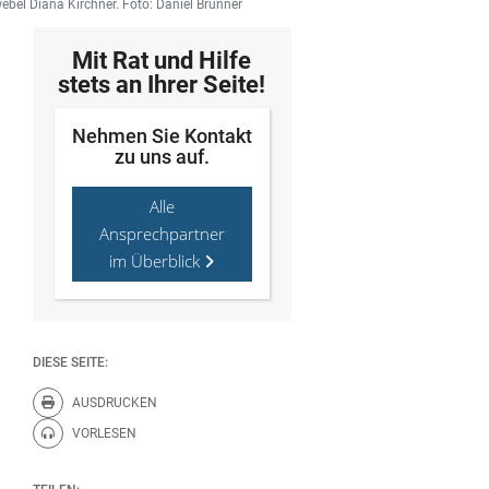
webel Diana Kirchner. Foto: Daniel Brunner
Mit Rat und Hilfe
stets an Ihrer Seite!
Nehmen Sie Kontakt
zu uns auf.
Alle
Ansprechpartner
im Überblick
DIESE SEITE:
AUSDRUCKEN
Diese Seite drucken.
VORLESEN
Diese Seite vorlesen.