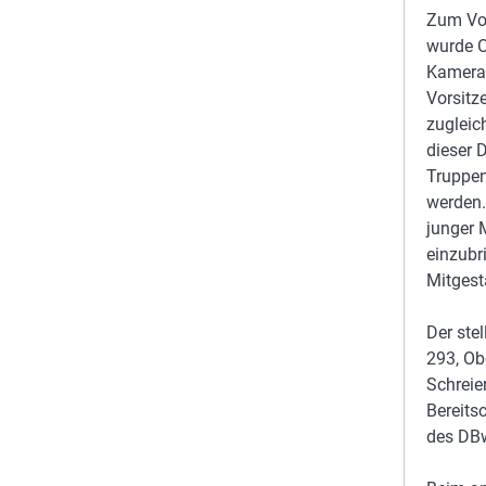
Zum Vor
wurde O
Kamerad
Vorsitz
zugleic
dieser 
Truppen
werden.
junger M
einzubr
Mitgest
Der ste
293, Ob
Schreie
Bereits
des DBw