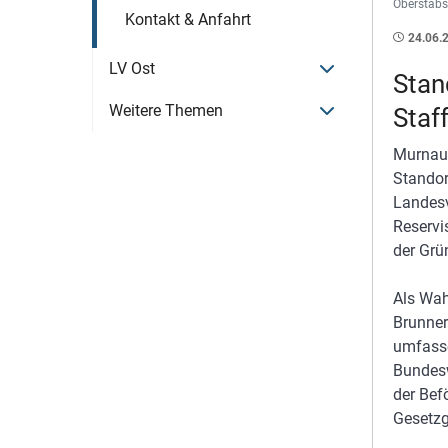
Oberstabsf
Kontakt & Anfahrt
24.06.
Menü öffnen
LV Ost
Stan
Menü öffnen
Weitere Themen
Staf
Murnau.
Standor
Landesv
Reservi
der Grü
Als Wah
Brunner
umfasse
Bundesw
der Bef
Gesetzg