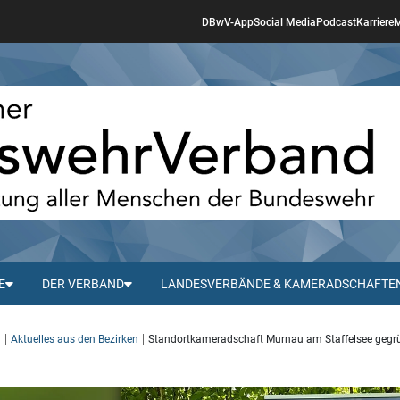
DBwV-App
Social Media
Podcast
Karriere
M
E
DER VERBAND
LANDESVERBÄNDE & KAMERADSCHAFTE
d
Aktuelles aus den Bezirken
Standortkameradschaft Murnau am Staffelsee gegr