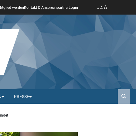
A
A
itglied werden
Kontakt & Ansprechpartner
Login
A
N
PRESSE
Such
ündet