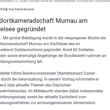
eldwebel a.D. Jürgen Schreier, sowie der stellvertretenden Vorsitzenden, Hauptfeld
2026
Von Daniel Brunner
dortkameradschaft Murnau am
felsee gegründet
 Mit großer Beteiligung wurde in der vergangenen Woche die
tkameradschaft Murnau am Staffelsee des im
erband Süddeutschland gegründet. Rund 60 Soldaten,
sten sowie ehemalige Angehörige der Bundeswehr nahmen an
ndungsversammlung teil.
lleiter führte Bezirksvorsitzender Oberstleutnant Daniel
 durch die Veranstaltung. In seinem Vortrag informierte er
nd über aktuelle Themen des Deutschen
ehrVerbandes. Im Mittelpunkt standen dabei insbesondere
örderungsstopp sowie der aktuelle Sachstand zum
ebungsverfahren zur amtsangemessenen Alimentation.