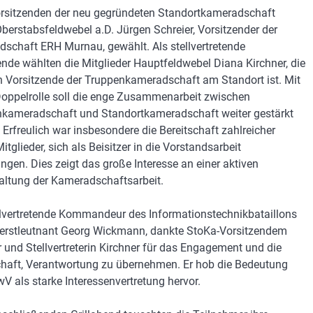
sitzenden der neu gegründeten Standortkameradschaft
berstabsfeldwebel a.D. Jürgen Schreier, Vorsitzender der
schaft ERH Murnau, gewählt. Als stellvertretende
ende wählten die Mitglieder Hauptfeldwebel Diana Kirchner, die
h Vorsitzende der Truppenkameradschaft am Standort ist. Mit
Doppelrolle soll die enge Zusammenarbeit zwischen
kameradschaft und Standortkameradschaft weiter gestärkt
 Erfreulich war insbesondere die Bereitschaft zahlreicher
itglieder, sich als Beisitzer in die Vorstandsarbeit
ingen. Dies zeigt das große Interesse an einer aktiven
altung der Kameradschaftsarbeit.
llvertretende Kommandeur des Informationstechnikbataillons
erstleutnant Georg Wickmann, dankte StoKa-Vorsitzendem
r und Stellvertreterin Kirchner für das Engagement und die
chaft, Verantwortung zu übernehmen. Er hob die Bedeutung
V als starke Interessenvertretung hervor.