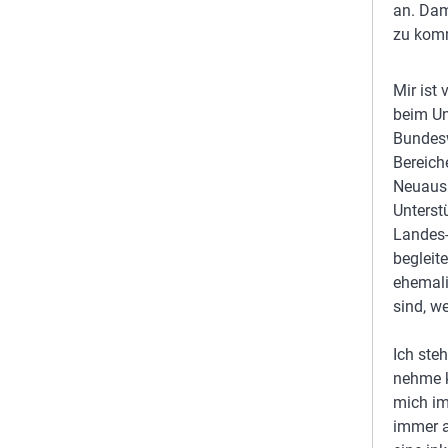
an. Dam
zu komm
Mir ist
beim U
Bundes
Bereich
Neuausr
Unterst
Landes-
begleit
ehemali
sind, we
Ich ste
nehme k
mich im
immer a