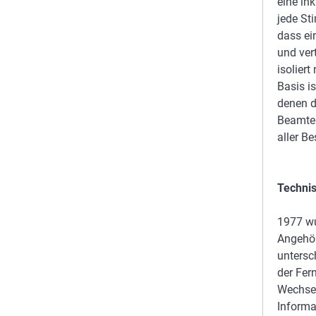
eine in
jede St
dass ei
und vert
isolier
Basis i
denen d
Beamten
aller Be
Techni
1977 wu
Angehör
untersc
der Fer
Wechsel
Informa