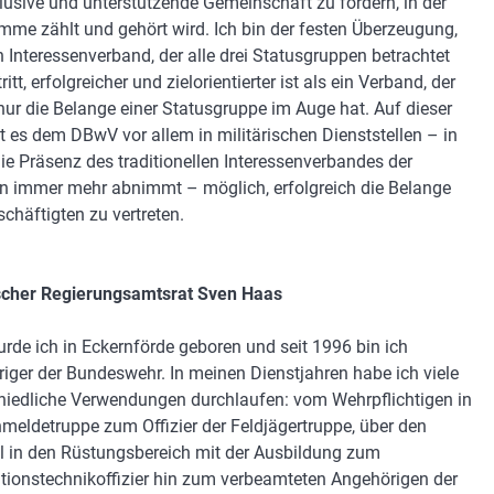
klusive und unterstützende Gemeinschaft zu fördern, in der
imme zählt und gehört wird. Ich bin der festen Überzeugung,
n Interessenverband, der alle drei Statusgruppen betrachtet
ritt, erfolgreicher und zielorientierter ist als ein Verband, der
t nur die Belange einer Statusgruppe im Auge hat. Auf dieser
st es dem DBwV vor allem in militärischen Dienststellen – in
ie Präsenz des traditionellen Interessenverbandes der
 immer mehr abnimmt – möglich, erfolgreich die Belange
schäftigten zu vertreten.
scher Regierungsamtsrat Sven Haas
rde ich in Eckernförde geboren und seit 1996 bin ich
iger der Bundeswehr. In meinen Dienstjahren habe ich viele
hiedliche Verwendungen durchlaufen: vom Wehrpflichtigen in
nmeldetruppe zum Offizier der Feldjägertruppe, über den
 in den Rüstungsbereich mit der Ausbildung zum
tionstechnikoffizier hin zum verbeamteten Angehörigen der