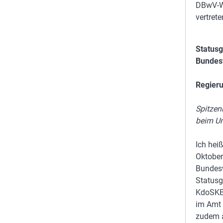
DBwV-Wa
vertrete
Statusg
Bundes
Regieru
Spitzen
beim U
Ich hei
Oktober
Bundesw
Statusg
KdoSKB 
im Amt 
zudem a