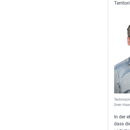
Territo
Technisch
Sven Haas
In der 
dass di