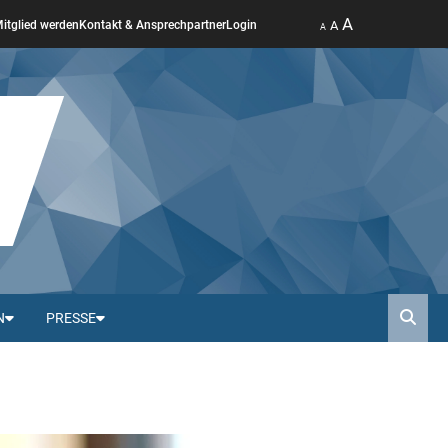
A
A
itglied werden
Kontakt & Ansprechpartner
Login
A
N
PRESSE
Such