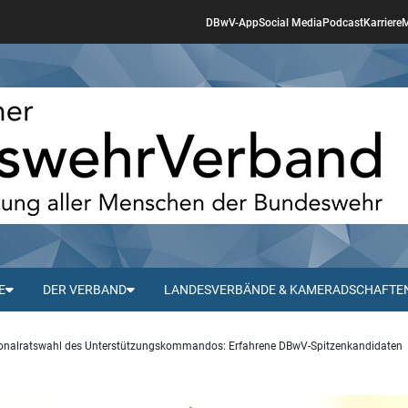
DBwV-App
Social Media
Podcast
Karriere
M
E
DER VERBAND
LANDESVERBÄNDE & KAMERADSCHAFTE
sonalratswahl des Unterstützungskommandos: Erfahrene DBwV-Spitzenkandidaten