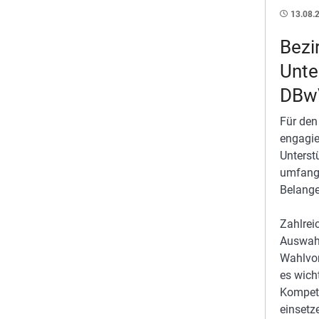
13.08.
Bezi
Unte
DBwV
Für den
engagie
Unterst
umfangr
Belange
Zahlrei
Auswahl
Wahlvor
es wich
Kompete
einsetz