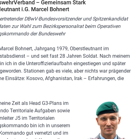
swehrVerband – Gemeinsam Stark
leutnant i.G. Marcel Bohnert
lvertretender DBwV-Bundesvorsitzender und Spitzenkandidat
daten zur Wahl zum Bezirkspersonalrat beim Operativen
gskommando der Bundeswehr
 Marcel Bohnert, Jahrgang 1979, Oberstleutnant im
stabsdienst – und seit fast 28 Jahren Soldat. Nach meinem
in ich in die Unteroffizierlaufbahn eingestiegen und später
r geworden. Stationen gab es viele, aber nichts war prägender
ne Einsätze: Kosovo, Afghanistan, Irak – Erfahrungen, die
eine Zeit als Head G3-Plans im
o Territoriale Aufgaben sowie
leiter J5 im Territorialen
gskommando bin ich in unserem
Kommando gut vernetzt und im