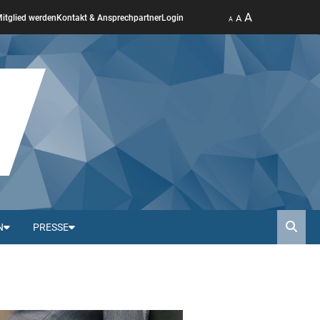
A
A
itglied werden
Kontakt & Ansprechpartner
Login
A
N
PRESSE
Such