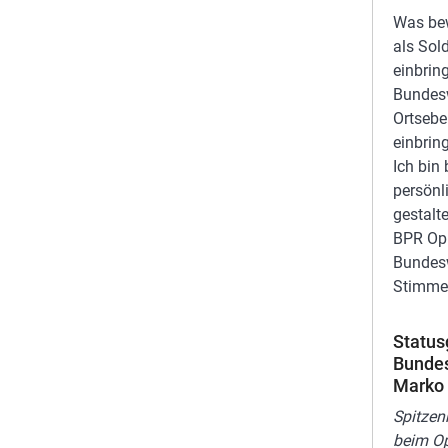
Was bew
als Sol
einbrin
Bundesw
Ortsebe
einbrin
Ich bin
persönl
gestalt
BPR OpF
Bundesw
Stimme
Status
Bunde
Marko
Spitzen
beim O