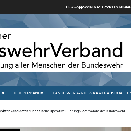
DBwV-App
Social Media
Podcast
Karriere
M
E
DER VERBAND
LANDESVERBÄNDE & KAMERADSCHAFTE
pitzenkandidaten für das neue Operative Führungskommando der Bundeswehr