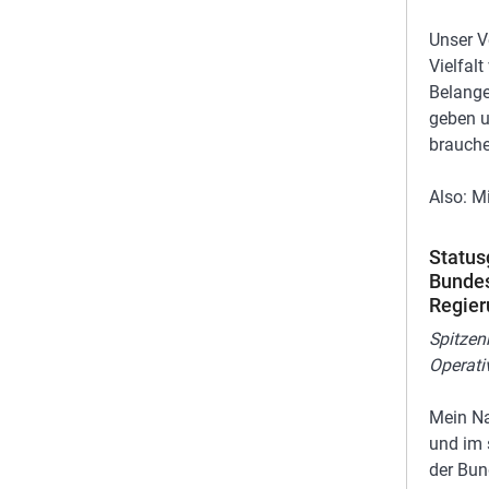
Unser V
Vielfalt
Belange
geben u
brauche
Also: M
Status
Bunde
Regier
Spitzen
Operat
Mein Na
und im 
der Bun