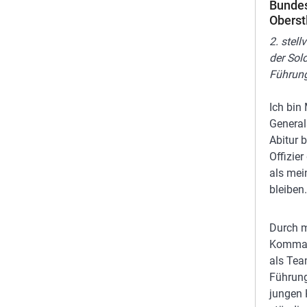
Bunde
Oberst
2. stel
der Sol
Führun
Ich bin
General
Abitur b
Offizie
als mei
bleiben.
Durch m
Kommand
als Team
Führun
jungen 