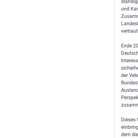
ständi
und Kam
Zusamm
Landes
vertraut
Ende 20
Deutsch
Interes
sicherh
der Vet
Bundest
Ausland
Perspek
zusamm
Dieses 
einbrin
dem die