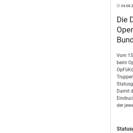
04.08.
Die 
Oper
Bun
Vom 15.
beim O
OpFüKd
Truppen
Statusg
Damit d
Eindruc
der jew
Status