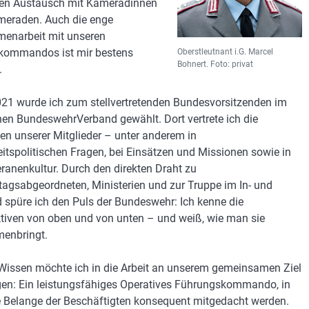
gen Austausch mit Kameradinnen
eraden. Auch die enge
enarbeit mit unseren
kommandos ist mir bestens
Oberstleutnant i.G. Marcel
Bohnert. Foto: privat
.
21 wurde ich zum stellvertretenden Bundesvorsitzenden im
en BundeswehrVerband gewählt. Dort vertrete ich die
sen unserer Mitglieder – unter anderem in
eitspolitischen Fragen, bei Einsätzen und Missionen sowie in
eranenkultur. Durch den direkten Draht zu
agsabgeordneten, Ministerien und zur Truppe im In- und
 spüre ich den Puls der Bundeswehr: Ich kenne die
tiven von oben und von unten – und weiß, wie man sie
enbringt.
Wissen möchte ich in die Arbeit an unserem gemeinsamen Ziel
gen: Ein leistungsfähiges Operatives Führungskommando, in
 Belange der Beschäftigten konsequent mitgedacht werden.