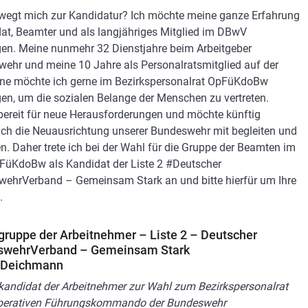
egt mich zur Kandidatur? Ich möchte meine ganze Erfahrung
dat, Beamter und als langjähriges Mitglied im DBwV
gen. Meine nunmehr 32 Dienstjahre beim Arbeitgeber
ehr und meine 10 Jahre als Personalratsmitglied auf der
ne möchte ich gerne im Bezirkspersonalrat OpFüKdoBw
gen, um die sozialen Belange der Menschen zu vertreten.
 bereit für neue Herausforderungen und möchte künftig
ich die Neuausrichtung unserer Bundeswehr mit begleiten und
en. Daher trete ich bei der Wahl für die Gruppe der Beamten im
üKdoBw als Kandidat der Liste 2 #Deutscher
ehrVerband – Gemeinsam Stark an und bitte hierfür um Ihre
.
gruppe der Arbeitnehmer – Liste 2 – Deutscher
swehrVerband – Gemeinsam Stark
 Deichmann
kandidat der Arbeitnehmer zur Wahl zum Bezirkspersonalrat
perativen Führungskommando der Bundeswehr