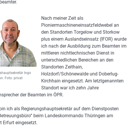
beamter.
Nach meiner Zeit als
Pioniermaschineneinsatzfeldwebel an
den Standorten Torgelow und Storkow
plus einem Auslandseinsatz (IFOR) wurde
ich nach der Ausbildung zum Beamten im
mittleren nichttechnischen Dienst in
unterschiedlichen Bereichen an den
Standorten Zeithain,
shauptsekretär Ingo
Holzdorf/Schönewalde und Doberlug-
n. Foto: privat
Kirchhain eingesetzt. Am letztgenannten
Standort war ich zehn Jahre
sprecher der Beamten im ÖPR.
 bin ich als Regierungshauptsekretär auf dem Dienstposten
r Betreuungsbüro“ beim Landeskommando Thüringen am
 Erfurt eingesetzt.