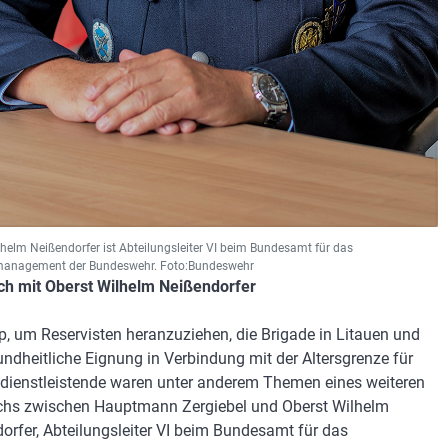
lhelm Neißendorfer ist Abteilungsleiter VI beim Bundesamt für das
management der Bundeswehr. Foto:Bundeswehr
h mit Oberst Wilhelm Neißendorfer
p, um Reservisten heranzuziehen, die Brigade in Litauen und
undheitliche Eignung in Verbindung mit der Altersgrenze für
dienstleistende waren unter anderem Themen eines weiteren
hs zwischen Hauptmann Zergiebel und Oberst Wilhelm
orfer, Abteilungsleiter VI beim Bundesamt für das