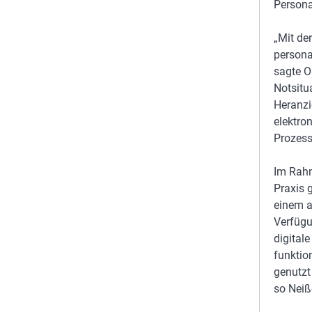
Person
„Mit de
persona
sagte O
Notsitu
Heranzi
elektro
Prozess
Im Rahm
Praxis 
einem a
Verfügu
digital
funktio
genutzt
so Neiß