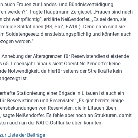
n auch Frauen zur Landes- und Bündnisverteidigung
fen werden?“, fragte Hauptmann Zergiebel. „Frauen sind nach
nicht wehrpflichtig“, erklärte Neißendorfer. „Es sei denn, sie
emalige Soldatinnen (BS, SaZ, FWDL). Denn dann sind sie
m Soldatengesetz dienstleistungspflichtig und könnten auch
zogen werden.“
e Anhebung der Altersgrenzen für Reservistendienstleistende
s 65. Lebensjahr hinaus sieht Oberst Neißendorfer keine
de Notwendigkeit, da hierfür seitens der Streitkräfte kein
angezeigt ist.
erhafte Stationierung einer Brigade in Litauen ist auch ein
ür Reservistinnen und Reservisten: „Es gibt bereits einige
sensbekundungen von Reservisten, die in Litauen üben
, sagte Neißendorfer. Es fehle aber noch an Strukturen, damit
sten auch an der NATO-Ostflanke üben könnten.
zur Liste der Beiträge