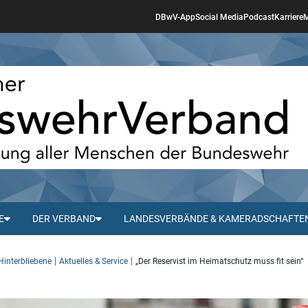
DBwV-App
Social Media
Podcast
Karriere
M
E
DER VERBAND
LANDESVERBÄNDE & KAMERADSCHAFTE
Hinterbliebene
Aktuelles & Service
„Der Reservist im Heimatschutz muss fit sein“