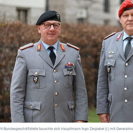
wV-Bundesgeschäftstelle tauschte sich Hauptmann Ingo Zergiebel (r.) mit General