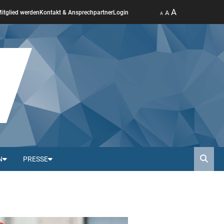
A
A
itglied werden
Kontakt & Ansprechpartner
Login
A
N
PRESSE
Such