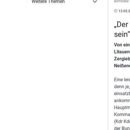
Menü öffnen
Weitere Themen
Bombeke
13.02.
„Der
sein“
Von ein
Litaue
Zergieb
Neißend
Eine le
denn je
einsatz
ankommt
Hauptma
Kommand
(Kdr Kd
der Bun