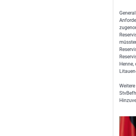
General
Anforde
zugenom
Reservi
müssten
Reservi
Reservi
Henne, 
Litauen
Weitere
StvBefh
Hinzuve