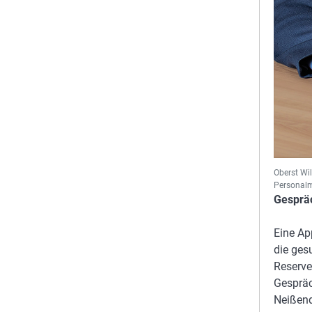
Oberst Wi
Personal
Gespräc
Eine Ap
die ges
Reserve
Gespräc
Neißend