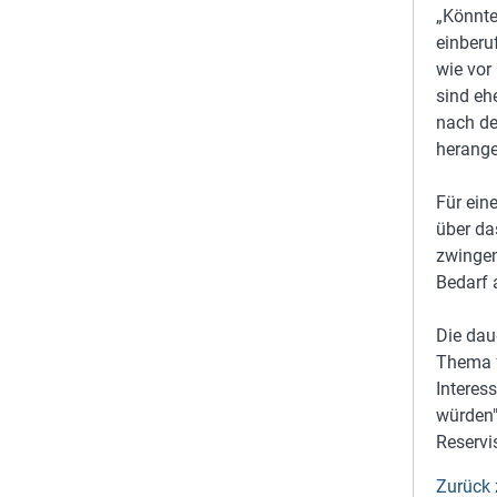
„Könnte
einberu
wie vor 
sind eh
nach de
herange
Für ein
über da
zwingen
Bedarf 
Die dau
Thema f
Interes
würden"
Reservi
Zurück 