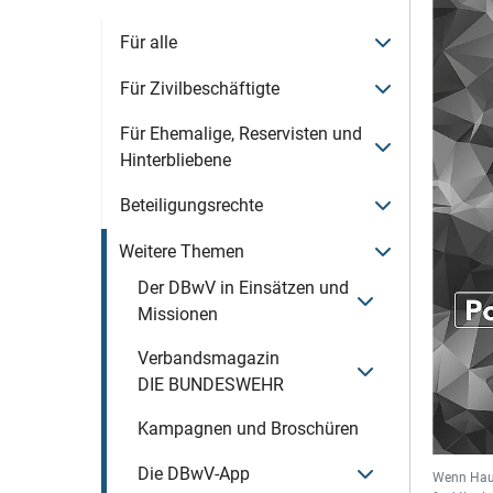
Menü öffnen
Für alle
Menü öffnen
Für Zivilbeschäftigte
Für Ehemalige, Reservisten und
Menü öffnen
Hinterbliebene
Menü öffnen
Beteiligungsrechte
Menü öffnen
Weitere Themen
Der DBwV in Einsätzen und
Menü öffnen
Missionen
Verbandsmagazin
Menü öffnen
DIE BUNDESWEHR
Kampagnen und Broschüren
Menü öffnen
Die DBwV-App
Wenn Haup