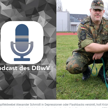
tfeldwebel Alexander Schmidt in Depressionen oder Flashbacks versinkt, holt Krüme