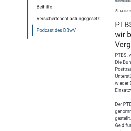
funktionie
Beihilfe
14.03.
Versichertenentlastungsgesetz
PTBS
Podcast des DBwV
wir 
Verg
PTBS, v
Die Bun
Posttra
Unterst
wieder 
Einsatz
Der PTB
genomme
gestell
Geld fü