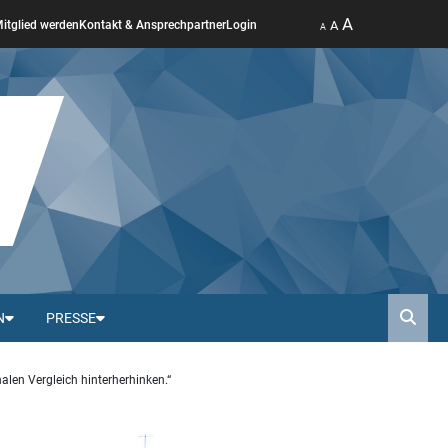
A
A
itglied werden
Kontakt & Ansprechpartner
Login
A
N
PRESSE
Such
nalen Vergleich hinterherhinken.“