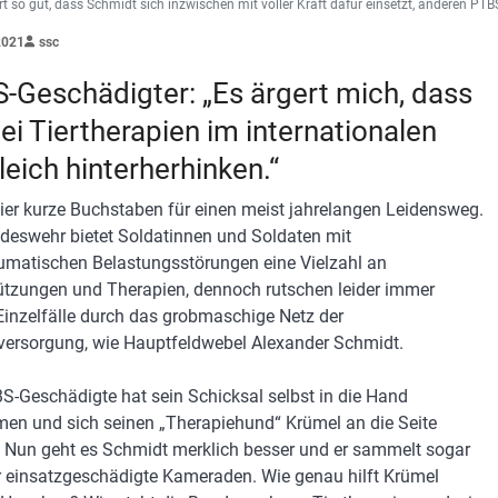
rt so gut, dass Schmidt sich inzwischen mit voller Kraft dafür einsetzt, anderen PT
2021
ssc
-Geschädigter: „Es ärgert mich, dass
bei Tiertherapien im internationalen
leich hinterherhinken.“
ier kurze Buchstaben für einen meist jahrelangen Leidensweg.
deswehr bietet Soldatinnen und Soldaten mit
umatischen Belastungsstörungen eine Vielzahl an
ützungen und Therapien, dennoch rutschen leider immer
Einzelfälle durch das grobmaschige Netz der
versorgung, wie Hauptfeldwebel Alexander Schmidt.
S-Geschädigte hat sein Schicksal selbst in die Hand
n und sich seinen „Therapiehund“ Krümel an die Seite
t. Nun geht es Schmidt merklich besser und er sammelt sogar
r einsatzgeschädigte Kameraden. Wie genau hilft Krümel