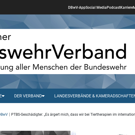
DBwV-App
Social Media
Podcast
Karriere
M
E
DER VERBAND
LANDESVERBÄNDE & KAMERADSCHAFTE
 DBwV
PTBS-Geschädigter: „Es ärgert mich, dass wir bei Tiertherapien im internatio