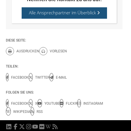
Alle Ansprechpartner im Überblick
DIESE SEITE:
AUSDRUCKEN
VORLESEN
Diese Seite drucken.
Diese Seite vorlesen.
TEILEN:
FACEBOOK
TWITTER
E-MAIL
FOLGEN SIE UNS:
FACEBOOK
X
YOUTUBE
FLICKR
INSTAGRAM
WIKIPEDIA
RSS