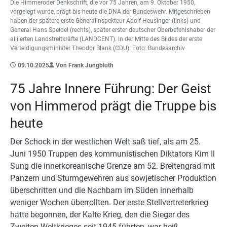
Die Himmeroder Denkschrift, die vor 75 Jahren, am 9. Oktober 1950,
vorgelegt wurde, prägt bis heute die DNA der Bundeswehr. Mitgeschrieben
haben der spätere erste Generalinspekteur Adolf Heusinger (links) und
General Hans Speidel (rechts), später erster deutscher Oberbefehlshaber der
alliierten Landstreitkräfte (LANDCENT). In der Mitte des Bildes der erste
Verteidigungsminister Theodor Blank (CDU). Foto: Bundesarchiv
09.10.2025
Von Frank Jungbluth
75 Jahre Innere Führung: Der Geist
von Himmerod prägt die Truppe bis
heute
Der Schock in der westlichen Welt saß tief, als am 25.
Juni 1950 Truppen des kommunistischen Diktators Kim Il
Sung die innerkoreanische Grenze am 52. Breitengrad mit
Panzern und Sturmgewehren aus sowjetischer Produktion
überschritten und die Nachbarn im Süden innerhalb
weniger Wochen überrollten. Der erste Stellvertreterkrieg
hatte begonnen, der Kalte Krieg, den die Sieger des
Zweiten Weltkrieges seit 1945 führten, war heiß