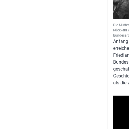
Die Mutte
Rückkehr 
Bundesarc
Anfang 
erreich
Friedla
Bundesp
geschaf
Geschich
als die