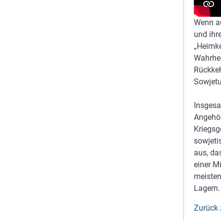
Wenn au
und ihr
„Heimke
Wahrhei
Rückkeh
Sowjetu
Insgesa
Angehör
Kriegsg
sowjeti
aus, da
einer M
meisten
Lagern.
Zurück 