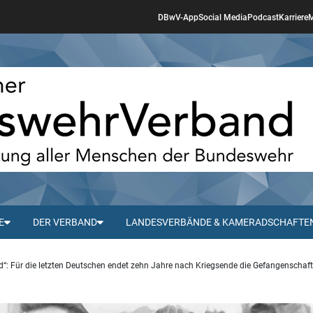
DBwV-App
Social Media
Podcast
Karriere
M
E
DER VERBAND
LANDESVERBÄNDE & KAMERADSCHAFTE
“: Für die letzten Deutschen endet zehn Jahre nach Kriegsende die Gefangenschaft