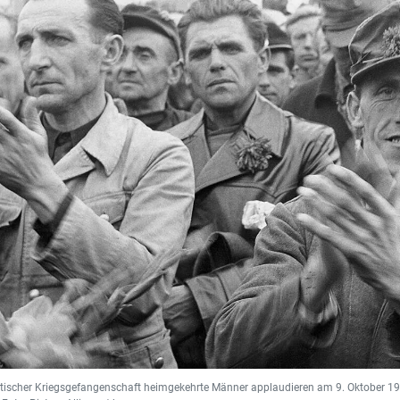
tischer Kriegsgefangenschaft heimgekehrte Männer applaudieren am 9. Oktober 1