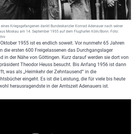
r eines Kriegsgefangenen dankt Bundeskanzler Konrad Adenauer nach seiner
aus Moskau am 14. September 1955 auf dem Flughafen Köln/Bonn. Foto:
hiv
Oktober 1955 ist es endlich soweit. Vor nunmehr 65 Jahren
en die ersten 600 Freigelassenen das Durchgangslager
nd in der Nähe von Göttingen. Kurz darauf werden sie dort von
räsident Theodor Heuss besucht. Bis Anfang 1956 ist dann
ft, was als „Heimkehr der Zehntausend“ in die
tsbücher eingeht. Es ist die Leistung, die für viele bis heute
 wohl herausragendste in der Amtszeit Adenauers ist.