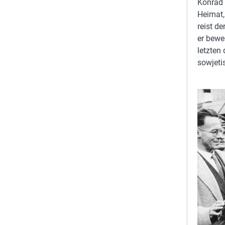
Konrad 
Heimat,
reist d
er bewe
letzten
sowjeti