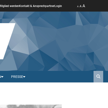
A
A
itglied werden
Kontakt & Ansprechpartner
Login
A
N
PRESSE
Such