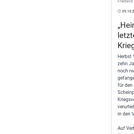
Friedland.
09.10.
„Hei
letz
Krie
Herbst 
zehn Ja
noch ni
gefange
für den
Scheinp
Kriegsv
verurte
in den 
Auf Ver