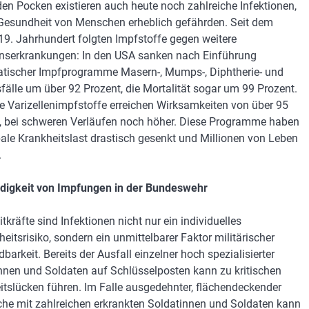
en Pocken existieren auch heute noch zahlreiche Infektionen,
 Gesundheit von Menschen erheblich gefährden. Seit dem
19. Jahrhundert folgten Impfstoffe gegen weitere
onserkrankungen: In den USA sanken nach Einführung
tischer Impfprogramme Masern-, Mumps-, Diphtherie- und
fälle um über 92 Prozent, die Mortalität sogar um 99 Prozent.
 Varizellenimpfstoffe erreichen Wirksamkeiten von über 95
, bei schweren Verläufen noch höher. Diese Programme haben
bale Krankheitslast drastisch gesenkt und Millionen von Leben
.
digkeit von Impfungen in der Bundeswehr
itkräfte sind Infektionen nicht nur ein individuelles
eitsrisiko, sondern ein unmittelbarer Faktor militärischer
arkeit. Bereits der Ausfall einzelner hoch spezialisierter
nnen und Soldaten auf Schlüsselposten kann zu kritischen
itslücken führen. Im Falle ausgedehnter, flächendeckender
he mit zahlreichen erkrankten Soldatinnen und Soldaten kann