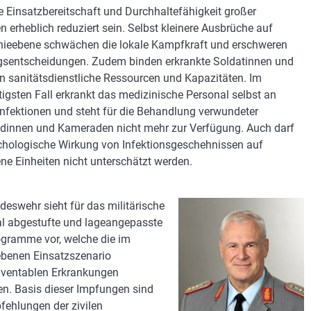
e Einsatzbereitschaft und Durchhaltefähigkeit großer
en erheblich reduziert sein. Selbst kleinere Ausbrüche auf
eebene schwächen die lokale Kampfkraft und erschweren
sentscheidungen. Zudem binden erkrankte Soldatinnen und
n sanitätsdienstliche Ressourcen und Kapazitäten. Im
igsten Fall erkrankt das medizinische Personal selbst an
Infektionen und steht für die Behandlung verwundeter
innen und Kameraden nicht mehr zur Verfügung. Auch darf
chologische Wirkung von Infektionsgeschehnissen auf
ene Einheiten nicht unterschätzt werden.
deswehr sieht für das militärische
l abgestufte und lageangepasste
gramme vor, welche die im
benen Einsatzszenario
ventablen Erkrankungen
n. Basis dieser Impfungen sind
fehlungen der zivilen