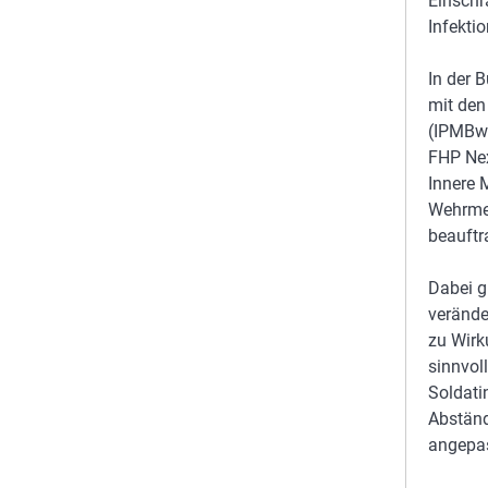
Einschr
Infekti
In der 
mit de
(IPMBw)
FHP Nex
Innere 
Wehrmed
beauftr
Dabei g
verände
zu Wir
sinnvol
Soldati
Abständ
angepas