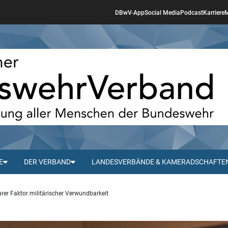
DBwV-App
Social Media
Podcast
Karriere
M
E
DER VERBAND
LANDESVERBÄNDE & KAMERADSCHAFTE
arer Faktor militärischer Verwundbarkeit