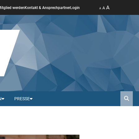
A
A
itglied werden
Kontakt & Ansprechpartner
Login
A
N
PRESSE
Such