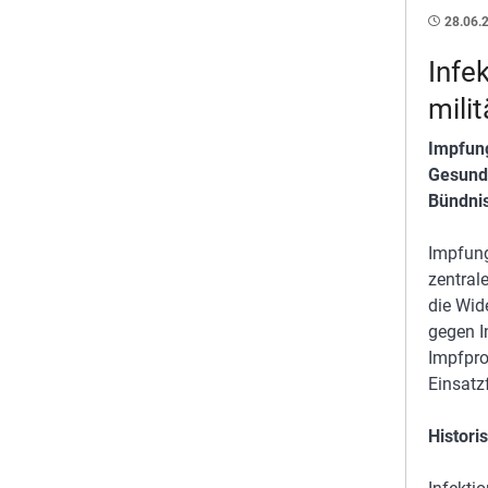
28.06.
Infe
mili
Impfung
Gesundh
Bündnis
Impfung
zentral
die Wid
gegen I
Impfpro
Einsatzf
Histori