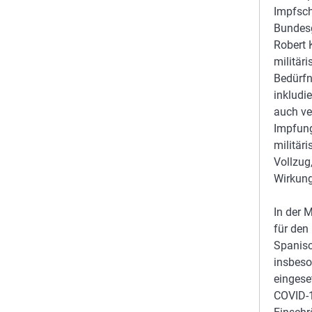
Impfsc
Bundes
Robert 
militär
Bedürfn
inkludi
auch v
Impfung
militär
Vollzug,
Wirkung
In der 
für den
Spanisc
insbeso
eingeset
COVID-1