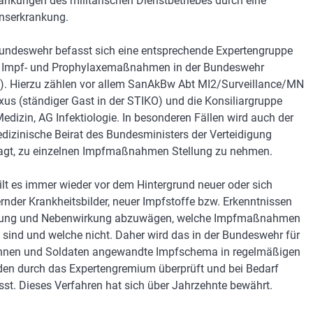
änkungen des militärischen Dienstbetriebes durch eine
onserkrankung.
Bundeswehr befasst sich eine entsprechende Expertengruppe
n Impf- und Prophylaxemaßnahmen in der Bundeswehr
. Hierzu zählen vor allem SanAkBw Abt MI2/Surveillance/MN
us (ständiger Gast in der STIKO) und die Konsiliargruppe
Medizin, AG Infektiologie. In besonderen Fällen wird auch der
izinische Beirat des Bundesministers der Verteidigung
agt, zu einzelnen Impfmaßnahmen Stellung zu nehmen.
ilt es immer wieder vor dem Hintergrund neuer oder sich
rnder Krankheitsbilder, neuer Impfstoffe bzw. Erkenntnissen
kung und Nebenwirkung abzuwägen, welche Impfmaßnahmen
l sind und welche nicht. Daher wird das in der Bundeswehr für
nnen und Soldaten angewandte Impfschema in regelmäßigen
en durch das Expertengremium überprüft und bei Bedarf
st. Dieses Verfahren hat sich über Jahrzehnte bewährt.