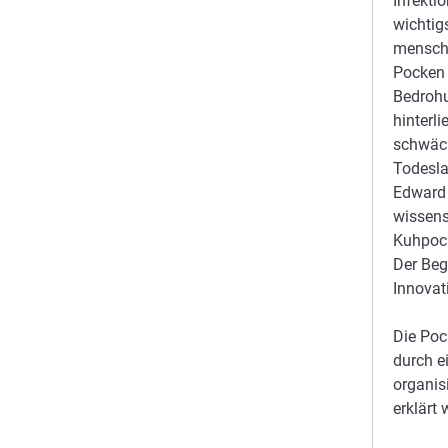
Infektio
wichtig
menschl
Pocken 
Bedrohu
hinterl
schwäch
Todesla
Edward 
wissens
Kuhpock
Der Beg
Innovat
Die Poc
durch e
organis
erklärt