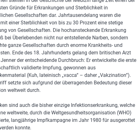
nen stellten in der Geschichte der Medizin lange Zeit einen der
sten Gründe für Erkrankungen und Sterblichkeit in
ichen Gesellschaften dar. Jahrtausendelang waren die
mit einer Sterblichkeit von bis zu 30 Prozent eine stetige
ng von Gesellschaften. Die hochansteckende Erkrankung
ieß bei Überlebenden nicht nur entstellende Narben, sondern
te ganze Gesellschaften durch enorme Krankheits- und
sten. Ende des 18. Jahrhunderts gelang dem britischen Arzt
Jenner der entscheidende Durchbruch: Er entwickelte die erste
chaftlich validierte Impfung, gewonnen aus
enmaterial (Kuh, lateinisch „vacca“ – daher „Vakzination“).
riff setzte sich aufgrund der überragenden Bedeutung dieser
ion weltweit durch.
ken sind auch die bisher einzige Infektionserkrankung, welche
ine weltweite, durch die Weltgesundheitsorganisation (WHO)
ierte, langjährige Impfkampagne im Jahr 1980 für ausgerottet
 werden konnte.