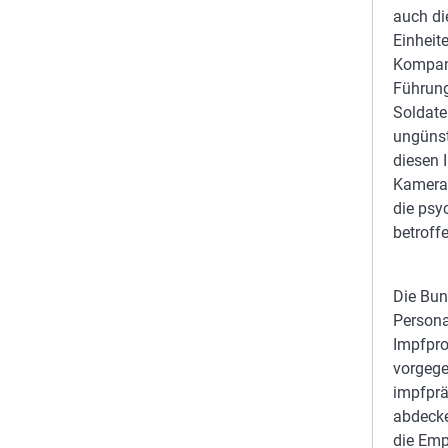
auch di
Einheit
Kompani
Führung
Soldate
ungünst
diesen 
Kamerad
die psy
betroff
Die Bun
Persona
Impfpro
vorgege
impfprä
abdecke
die Emp