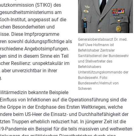
hutzkommission (STIKO) des
gesundheitsministeriums am
Koch-Institut, angepasst auf die
ischen Besonderheiten und
isse. Diese Impfprogramme
Generaloberstabsarzt Dr. med.
eren sowohl duldungspflichtige als
Ralf Uwe Hofmann ist
erschiedene Angebotsimpfungen.
Befehlshaber Zentraler
en sind in diesem Sinne ein Teil
Sanitätsdienst der Bundeswehr
und Stellvertreter des
ischer Resilienz: unspektakulär im
Befehlshabers
 aber unverzichtbar in ihrer
Unterstützungskommando der
.
Bundeswehr. Foto:
Bundeswehr/Helmut von
Scheven
Militärmedizin bekannte Beispiele
 Einfluss von Infektionen auf die Operationsführung sind die
he Grippe in der Endphase des Ersten Weltkrieges, welche
ndere beim US-Heer die Einsatz- und Durchhaltefähigkeit der
zten Truppen erheblich reduziert hat. In jüngerer Zeit ist die
9-Pandemie ein Beispiel für die teils massiven und weltweiten