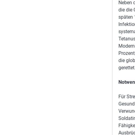
Neben d
die die
späten 
Infekti
systema
Tetanus
Moderne
Prozent
die glo
gerettet
Notwen
Für Stre
Gesundh
Verwundb
Soldati
Fähigke
Ausbrüc